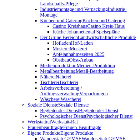
Landschafts-Pflege
Industriemontage und Verpackung
Industrie-
Montage
Küchen und Catering
Küchen und Catering
Casino Kreishaus
Casino Kreis-Haus
Küche Johannettental Speisepläne
Der Grüne Bereich
Landwirtschaftliche Produkte
Hofladen
Hof-Laden
Mosterei
Mosterei
Apfelannahmezeiten 2025
Obstbau
Obst-Anbau
Medienproduktion
Medien-Produktion
Metallbearbeitung
Metall-Bearbeitung
Näherei
Näherei
Tischlerei
Tischlerei
Arbeitsvorbereitung /
Auftragsverwaltung
Verpackungen
Wäscherei
Wäscherei
Soziale Dienste
Soziale Dienste
Begleitender Dienst
Begleitender Dienst
Psychologischer Dienst
Psychologischer Dienst
Werkstattrat
Werkstatt-Rat
Frauenbeauftragte
Frauen-Beauftragte
Eigene Produkte
Eigene Produkte
Wanderstab GEMSE
Wander-Stab GEMSE