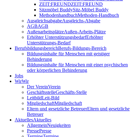
ZEIT:FREUND
ZEIT:FREUND
Sitzmöbel Buddy
Sitz-Möbel Buddy
Methodenhandbuch
Methoden-Handbuch
Ausgleichsabgabe
Ausgleichs-Abgabe
AGB
AGB
Außenarbeitsplätze
Außen-Arbeits-Plätze
Erhöhter Unterstützungsbedarf
Erhöhter
Unterstützungs-Bedarf
Berufsbildungsbereich
Berufs-Bildungs-Bereich
Bildungsinhalte für Menschen mit geistiger
Behinderung
Bildungsinhalte für Menschen mit einer psychischen
oder körperlichen Behinderung
Jobs
Wir
Wir
Der Verein
Verein
Geschäftsstelle
Geschäfts-Stelle
Leitbild
Leit-Bild
Mitgliedschaft
Mitgliedschaft
Eltern und gesetzliche Betreuer
Eltern und gesetzliche
Betreuer
Aktuelles
Aktuelles
Allgemein
Neuigkeiten
Presse
Presse
Termine
Termine