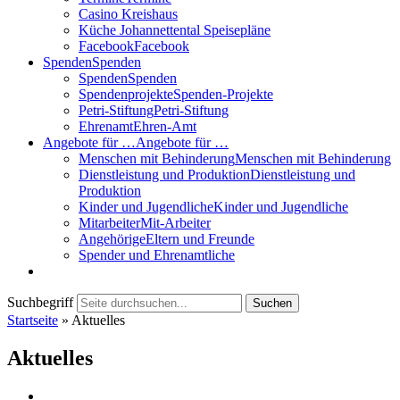
Casino Kreishaus
Küche Johannettental Speisepläne
Facebook
Facebook
Spenden
Spenden
Spenden
Spenden
Spendenprojekte
Spenden-Projekte
Petri-Stiftung
Petri-Stiftung
Ehrenamt
Ehren-Amt
Angebote für …
Angebote für …
Menschen mit Behinderung
Menschen mit Behinderung
Dienstleistung und Produktion
Dienstleistung und
Produktion
Kinder und Jugendliche
Kinder und Jugendliche
Mitarbeiter
Mit-Arbeiter
Angehörige
Eltern und Freunde
Spender und Ehrenamtliche
Suchbegriff
Suchen
Startseite
»
Aktuelles
Aktuelles