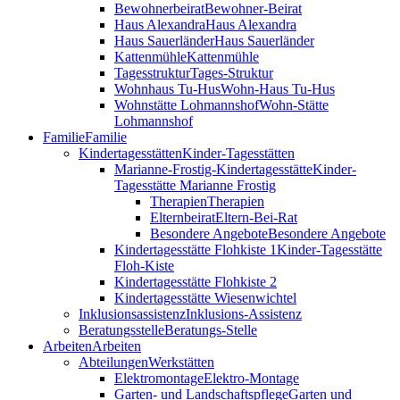
Bewohnerbeirat
Bewohner-Beirat
Haus Alexandra
Haus Alexandra
Haus Sauerländer
Haus Sauerländer
Kattenmühle
Kattenmühle
Tagesstruktur
Tages-Struktur
Wohnhaus Tu-Hus
Wohn-Haus Tu-Hus
Wohnstätte Lohmannshof
Wohn-Stätte
Lohmannshof
Familie
Familie
Kinder­tages­stätten
Kinder-Tages­stätten
Marianne-Frostig-Kindertagesstätte
Kinder-
Tagesstätte Marianne Frostig
Therapien
Therapien
Elternbeirat
Eltern-Bei-Rat
Besondere Angebote
Besondere Angebote
Kindertagesstätte Flohkiste 1
Kinder-Tagesstätte
Floh-Kiste
Kindertagesstätte Flohkiste 2
Kindertagesstätte Wiesenwichtel
Inklusionsassistenz
Inklusions-Assistenz
Beratungsstelle
Beratungs-Stelle
Arbeiten
Arbeiten
Abteilungen
Werkstätten
Elektromontage
Elektro-Montage
Garten- und Landschaftspflege
Garten und