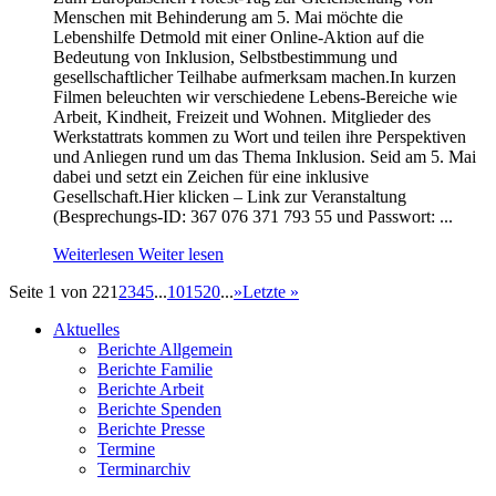
Menschen mit Behinderung am 5. Mai möchte die
Lebenshilfe Detmold mit einer Online-Aktion auf die
Bedeutung von Inklusion, Selbstbestimmung und
gesellschaftlicher Teilhabe aufmerksam machen.In kurzen
Filmen beleuchten wir verschiedene Lebens-Bereiche wie
Arbeit, Kindheit, Freizeit und Wohnen. Mitglieder des
Werkstattrats kommen zu Wort und teilen ihre Perspektiven
und Anliegen rund um das Thema Inklusion. Seid am 5. Mai
dabei und setzt ein Zeichen für eine inklusive
Gesellschaft.Hier klicken – Link zur Veranstaltung
(Besprechungs-ID: 367 076 371 793 55 und Passwort: ...
Weiterlesen
Weiter lesen
Seite 1 von 22
1
2
3
4
5
...
10
15
20
...
»
Letzte »
Aktuelles
Berichte Allgemein
Berichte Familie
Berichte Arbeit
Berichte Spenden
Berichte Presse
Termine
Terminarchiv