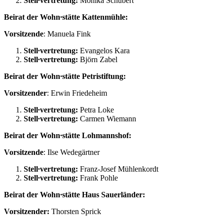
Stell∙vertretung:
Monika Schubert
Beirat der Wohn∙stätte Kattenmühle:
Vorsitzende
: Manuela Fink
Stell∙vertretung:
Evangelos Kara
Stell∙vertretung:
Björn Zabel
Beirat der Wohn∙stätte Petristiftung:
Vorsitzender
: Erwin Friedeheim
Stell∙vertretung:
Petra Loke
Stell∙vertretung:
Carmen Wiemann
Beirat der Wohn∙stätte Lohmannshof:
Vorsitzende
: Ilse Wedegärtner
Stell∙vertretung:
Franz-Josef Mühlenkordt
Stell∙vertretung:
Frank Pohle
Beirat der Wohn∙stätte Haus Sauerländer:
Vorsitzender:
Thorsten Sprick