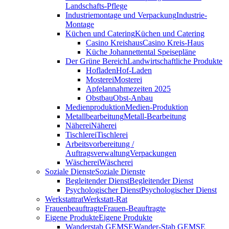
Landschafts-Pflege
Industriemontage und Verpackung
Industrie-
Montage
Küchen und Catering
Küchen und Catering
Casino Kreishaus
Casino Kreis-Haus
Küche Johannettental Speisepläne
Der Grüne Bereich
Landwirtschaftliche Produkte
Hofladen
Hof-Laden
Mosterei
Mosterei
Apfelannahmezeiten 2025
Obstbau
Obst-Anbau
Medienproduktion
Medien-Produktion
Metallbearbeitung
Metall-Bearbeitung
Näherei
Näherei
Tischlerei
Tischlerei
Arbeitsvorbereitung /
Auftragsverwaltung
Verpackungen
Wäscherei
Wäscherei
Soziale Dienste
Soziale Dienste
Begleitender Dienst
Begleitender Dienst
Psychologischer Dienst
Psychologischer Dienst
Werkstattrat
Werkstatt-Rat
Frauenbeauftragte
Frauen-Beauftragte
Eigene Produkte
Eigene Produkte
Wanderstab GEMSE
Wander-Stab GEMSE