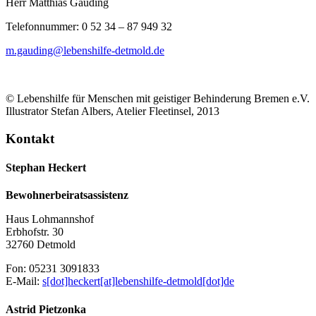
Herr Matthias Gauding
Telefonnummer: 0 52 34 – 87 949 32
m.gauding@lebenshilfe-detmold.de
© Lebenshilfe für Menschen mit geistiger Behinderung Bremen e.V.
Illustrator Stefan Albers, Atelier Fleetinsel, 2013
Kontakt
Stephan Heckert
Bewohnerbeiratsassistenz
Haus Lohmannshof
Erbhofstr. 30
32760 Detmold
Fon: 05231 3091833
E-Mail:
s[dot]heckert[at]lebenshilfe-detmold[dot]de
Astrid Pietzonka