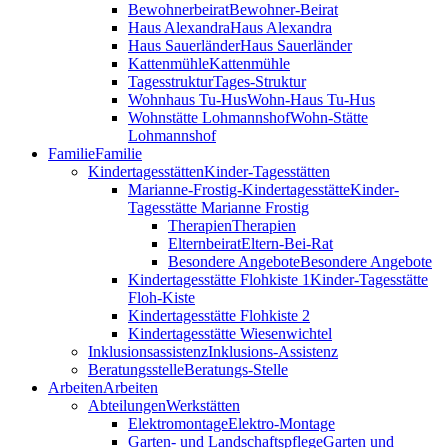
Bewohnerbeirat
Bewohner-Beirat
Haus Alexandra
Haus Alexandra
Haus Sauerländer
Haus Sauerländer
Kattenmühle
Kattenmühle
Tagesstruktur
Tages-Struktur
Wohnhaus Tu-Hus
Wohn-Haus Tu-Hus
Wohnstätte Lohmannshof
Wohn-Stätte
Lohmannshof
Familie
Familie
Kinder­tages­stätten
Kinder-Tages­stätten
Marianne-Frostig-Kindertagesstätte
Kinder-
Tagesstätte Marianne Frostig
Therapien
Therapien
Elternbeirat
Eltern-Bei-Rat
Besondere Angebote
Besondere Angebote
Kindertagesstätte Flohkiste 1
Kinder-Tagesstätte
Floh-Kiste
Kindertagesstätte Flohkiste 2
Kindertagesstätte Wiesenwichtel
Inklusionsassistenz
Inklusions-Assistenz
Beratungsstelle
Beratungs-Stelle
Arbeiten
Arbeiten
Abteilungen
Werkstätten
Elektromontage
Elektro-Montage
Garten- und Landschaftspflege
Garten und