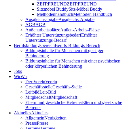
ZEIT:FREUND
ZEIT:FREUND
Sitzmöbel Buddy
Sitz-Möbel Buddy
Methodenhandbuch
Methoden-Handbuch
Ausgleichsabgabe
Ausgleichs-Abgabe
AGB
AGB
Außenarbeitsplätze
Außen-Arbeits-Plätze
Erhöhter Unterstützungsbedarf
Erhöhter
Unterstützungs-Bedarf
Berufsbildungsbereich
Berufs-Bildungs-Bereich
Bildungsinhalte für Menschen mit geistiger
Behinderung
Bildungsinhalte für Menschen mit einer psychischen
oder körperlichen Behinderung
Jobs
Wir
Wir
Der Verein
Verein
Geschäftsstelle
Geschäfts-Stelle
Leitbild
Leit-Bild
Mitgliedschaft
Mitgliedschaft
Eltern und gesetzliche Betreuer
Eltern und gesetzliche
Betreuer
Aktuelles
Aktuelles
Allgemein
Neuigkeiten
Presse
Presse
Termine
Termine