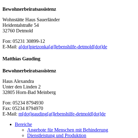
Bewohnerbeiratsassistenz
Wohnstätte Haus Sauerländer
Heidentalstraße 54
32760 Detmold
Fon: 05231 30899-12
E-Mail:
a[dot]pietzonka[at]lebenshilfe-detmold[dot]de
Matthias Gauding
Bewohnerbeiratsassistenz
Haus Alexandra
Unter den Linden 2
32805 Horn-Bad Meinberg
Fon: 05234 8794930
Fax: 05234 8794970
E-Mail:
m[dot]gauding[at]lebenshilfe-detmold[dot]de
Bereiche
Angebote für Menschen mit Behinderung
Dienstleistung und Produktion