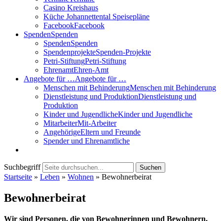
Casino Kreishaus
Küche Johannettental Speisepläne
Facebook
Facebook
Spenden
Spenden
Spenden
Spenden
Spendenprojekte
Spenden-Projekte
Petri-Stiftung
Petri-Stiftung
Ehrenamt
Ehren-Amt
Angebote für …
Angebote für …
Menschen mit Behinderung
Menschen mit Behinderung
Dienstleistung und Produktion
Dienstleistung und
Produktion
Kinder und Jugendliche
Kinder und Jugendliche
Mitarbeiter
Mit-Arbeiter
Angehörige
Eltern und Freunde
Spender und Ehrenamtliche
Suchbegriff
Suchen
Startseite
»
Leben
»
Wohnen
»
Bewohnerbeirat
Bewohnerbeirat
Wir sind Personen, die von Bewohnerinnen und Bewohnern,