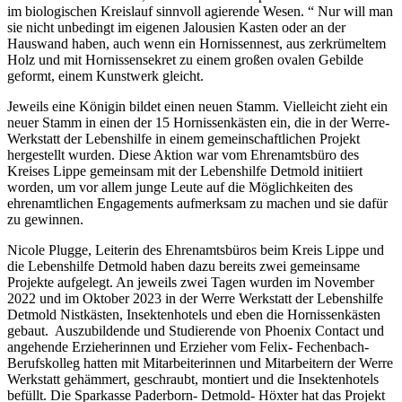
im biologischen Kreislauf sinnvoll agierende Wesen. “ Nur will man
sie nicht unbedingt im eigenen Jalousien Kasten oder an der
Hauswand haben, auch wenn ein Hornissennest, aus zerkrümeltem
Holz und mit Hornissensekret zu einem großen ovalen Gebilde
geformt, einem Kunstwerk gleicht.
Jeweils eine Königin bildet einen neuen Stamm. Vielleicht zieht ein
neuer Stamm in einen der 15 Hornissenkästen ein, die in der Werre-
Werkstatt der Lebenshilfe in einem gemeinschaftlichen Projekt
hergestellt wurden. Diese Aktion war vom Ehrenamtsbüro des
Kreises Lippe gemeinsam mit der Lebenshilfe Detmold initiiert
worden, um vor allem junge Leute auf die Möglichkeiten des
ehrenamtlichen Engagements aufmerksam zu machen und sie dafür
zu gewinnen.
Nicole Plugge, Leiterin des Ehrenamtsbüros beim Kreis Lippe und
die Lebenshilfe Detmold haben dazu bereits zwei gemeinsame
Projekte aufgelegt. An jeweils zwei Tagen wurden im November
2022 und im Oktober 2023 in der Werre Werkstatt der Lebenshilfe
Detmold Nistkästen, Insektenhotels und eben die Hornissenkästen
gebaut. Auszubildende und Studierende von Phoenix Contact und
angehende Erzieherinnen und Erzieher vom Felix- Fechenbach-
Berufskolleg hatten mit Mitarbeiterinnen und Mitarbeitern der Werre
Werkstatt gehämmert, geschraubt, montiert und die Insektenhotels
befüllt. Die Sparkasse Paderborn- Detmold- Höxter hat das Projekt