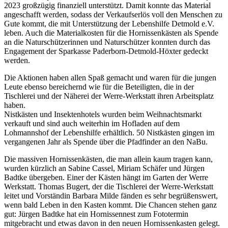
2023 großzügig finanziell unterstützt. Damit konnte das Material
angeschafft werden, sodass der Verkaufserlös voll den Menschen zu
Gute kommt, die mit Unterstützung der Lebenshilfe Detmold e.V.
leben. Auch die Materialkosten für die Hornissenkästen als Spende
an die Naturschützerinnen und Naturschützer konnten durch das
Engagement der Sparkasse Paderborn-Detmold-Höxter gedeckt
werden.
Die Aktionen haben allen Spaß gemacht und waren für die jungen
Leute ebenso bereichernd wie für die Beteiligten, die in der
Tischlerei und der Näherei der Werre-Werkstatt ihren Arbeitsplatz
haben.
Nistkästen und Insektenhotels wurden beim Weihnachtsmarkt
verkauft und sind auch weiterhin im Hofladen auf dem
Lohmannshof der Lebenshilfe erhältlich. 50 Nistkästen gingen im
vergangenen Jahr als Spende über die Pfadfinder an den NaBu.
Die massiven Hornissenkästen, die man allein kaum tragen kann,
wurden kürzlich an Sabine Cassel, Miriam Schäfer und Jürgen
Badtke übergeben. Einer der Kästen hängt im Garten der Werre
Werkstatt. Thomas Bugert, der die Tischlerei der Werre-Werkstatt
leitet und Vorständin Barbara Milde fänden es sehr begrüßenswert,
wenn bald Leben in den Kasten kommt. Die Chancen stehen ganz
gut: Jürgen Badtke hat ein Hornissennest zum Fototermin
mitgebracht und etwas davon in den neuen Hornissenkasten gelegt.