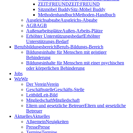
ZEIT:FREUND
ZEIT:FREUND
Sitzmöbel Buddy
Sitz-Möbel Buddy
Methodenhandbuch
Methoden-Handbuch
Ausgleichsabgabe
Ausgleichs-Abgabe
AGB
AGB
Außenarbeitsplätze
Außen-Arbeits-Plätze
Erhöhter Unterstützungsbedarf
Erhöhter
Unterstützungs-Bedarf
Berufsbildungsbereich
Berufs-Bildungs-Bereich
Bildungsinhalte für Menschen mit geistiger
Behinderung
Bildungsinhalte für Menschen mit einer psychischen
oder körperlichen Behinderung
Jobs
Wir
Wir
Der Verein
Verein
Geschäftsstelle
Geschäfts-Stelle
Leitbild
Leit-Bild
Mitgliedschaft
Mitgliedschaft
Eltern und gesetzliche Betreuer
Eltern und gesetzliche
Betreuer
Aktuelles
Aktuelles
Allgemein
Neuigkeiten
Presse
Presse
Termine
Termine