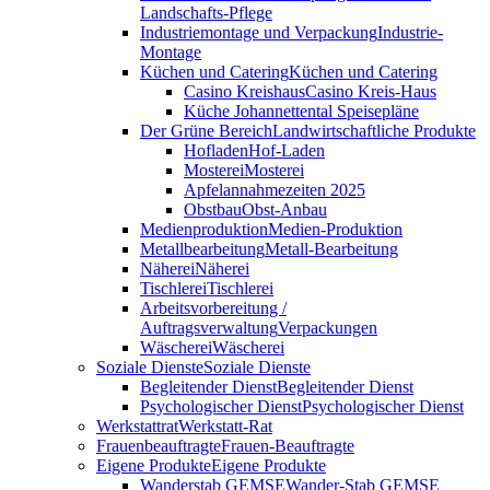
Landschafts-Pflege
Industriemontage und Verpackung
Industrie-
Montage
Küchen und Catering
Küchen und Catering
Casino Kreishaus
Casino Kreis-Haus
Küche Johannettental Speisepläne
Der Grüne Bereich
Landwirtschaftliche Produkte
Hofladen
Hof-Laden
Mosterei
Mosterei
Apfelannahmezeiten 2025
Obstbau
Obst-Anbau
Medienproduktion
Medien-Produktion
Metallbearbeitung
Metall-Bearbeitung
Näherei
Näherei
Tischlerei
Tischlerei
Arbeitsvorbereitung /
Auftragsverwaltung
Verpackungen
Wäscherei
Wäscherei
Soziale Dienste
Soziale Dienste
Begleitender Dienst
Begleitender Dienst
Psychologischer Dienst
Psychologischer Dienst
Werkstattrat
Werkstatt-Rat
Frauenbeauftragte
Frauen-Beauftragte
Eigene Produkte
Eigene Produkte
Wanderstab GEMSE
Wander-Stab GEMSE