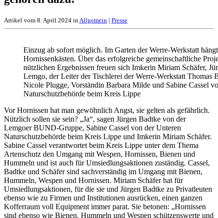
Artikel vom 8. April 2024 in
Allgemein
|
Presse
Einzug ab sofort möglich. Im Garten der Werre-Werkstatt hängt 
Hornissenkästen. Über das erfolgreiche gemeinschaftliche Proj
nützlichen Ergebnissen freuen sich Imkerin Miriam Schäfer,
Lemgo, der Leiter der Tischlerei der Werre-Werkstatt Thomas 
Nicole Plugge, Vorständin Barbara Milde und Sabine Cassel v
Naturschutzbehörde beim Kreis Lippe
Vor Hornissen hat man gewöhnlich Angst, sie gelten als gefährlich.
Nützlich sollen sie sein? „Ja“, sagen Jürgen Badtke von der
Lemgoer BUND-Gruppe, Sabine Cassel von der Unteren
Naturschutzbehörde beim Kreis Lippe und Imkerin Miriam Schäfer.
Sabine Cassel verantwortet beim Kreis Lippe unter dem Thema
Artenschutz den Umgang mit Wespen, Hornissen, Bienen und
Hummeln und ist auch für Umsiedlungsaktionen zuständig. Cassel,
Badtke und Schäfer sind sachverständig im Umgang mit Bienen,
Hummeln, Wespen und Hornissen. Miriam Schäfer hat für
Umsiedlungsaktionen, für die sie und Jürgen Badtke zu Privatleuten
ebenso wie zu Firmen und Institutionen ausrücken, einen ganzen
Kofferraum voll Equipment immer parat. Sie betonen: „Hornissen
sind ebenso wie Bienen, Hummeln und Wespen schützenswerte und