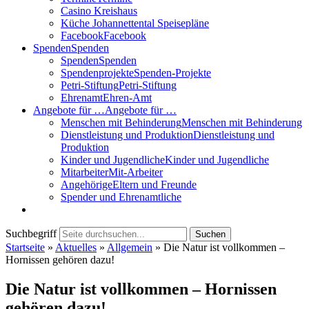
Casino Kreishaus
Küche Johannettental Speisepläne
Facebook
Facebook
Spenden
Spenden
Spenden
Spenden
Spendenprojekte
Spenden-Projekte
Petri-Stiftung
Petri-Stiftung
Ehrenamt
Ehren-Amt
Angebote für …
Angebote für …
Menschen mit Behinderung
Menschen mit Behinderung
Dienstleistung und Produktion
Dienstleistung und
Produktion
Kinder und Jugendliche
Kinder und Jugendliche
Mitarbeiter
Mit-Arbeiter
Angehörige
Eltern und Freunde
Spender und Ehrenamtliche
Suchbegriff
Suchen
Startseite
»
Aktuelles
»
Allgemein
»
Die Natur ist vollkommen –
Hornissen gehören dazu!
Die Natur ist vollkommen – Hornissen
gehören dazu!