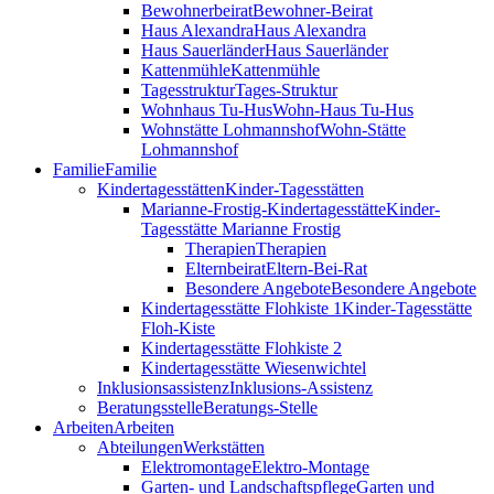
Bewohnerbeirat
Bewohner-Beirat
Haus Alexandra
Haus Alexandra
Haus Sauerländer
Haus Sauerländer
Kattenmühle
Kattenmühle
Tagesstruktur
Tages-Struktur
Wohnhaus Tu-Hus
Wohn-Haus Tu-Hus
Wohnstätte Lohmannshof
Wohn-Stätte
Lohmannshof
Familie
Familie
Kinder­tages­stätten
Kinder-Tages­stätten
Marianne-Frostig-Kindertagesstätte
Kinder-
Tagesstätte Marianne Frostig
Therapien
Therapien
Elternbeirat
Eltern-Bei-Rat
Besondere Angebote
Besondere Angebote
Kindertagesstätte Flohkiste 1
Kinder-Tagesstätte
Floh-Kiste
Kindertagesstätte Flohkiste 2
Kindertagesstätte Wiesenwichtel
Inklusionsassistenz
Inklusions-Assistenz
Beratungsstelle
Beratungs-Stelle
Arbeiten
Arbeiten
Abteilungen
Werkstätten
Elektromontage
Elektro-Montage
Garten- und Landschaftspflege
Garten und