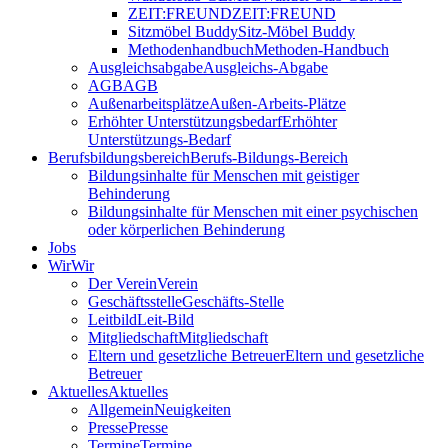
ZEIT:FREUND
ZEIT:FREUND
Sitzmöbel Buddy
Sitz-Möbel Buddy
Methodenhandbuch
Methoden-Handbuch
Ausgleichsabgabe
Ausgleichs-Abgabe
AGB
AGB
Außenarbeitsplätze
Außen-Arbeits-Plätze
Erhöhter Unterstützungsbedarf
Erhöhter
Unterstützungs-Bedarf
Berufsbildungsbereich
Berufs-Bildungs-Bereich
Bildungsinhalte für Menschen mit geistiger
Behinderung
Bildungsinhalte für Menschen mit einer psychischen
oder körperlichen Behinderung
Jobs
Wir
Wir
Der Verein
Verein
Geschäftsstelle
Geschäfts-Stelle
Leitbild
Leit-Bild
Mitgliedschaft
Mitgliedschaft
Eltern und gesetzliche Betreuer
Eltern und gesetzliche
Betreuer
Aktuelles
Aktuelles
Allgemein
Neuigkeiten
Presse
Presse
Termine
Termine