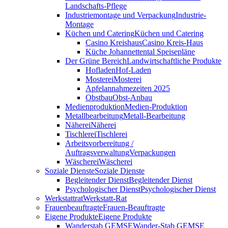
Landschafts-Pflege
Industriemontage und Verpackung
Industrie-
Montage
Küchen und Catering
Küchen und Catering
Casino Kreishaus
Casino Kreis-Haus
Küche Johannettental Speisepläne
Der Grüne Bereich
Landwirtschaftliche Produkte
Hofladen
Hof-Laden
Mosterei
Mosterei
Apfelannahmezeiten 2025
Obstbau
Obst-Anbau
Medienproduktion
Medien-Produktion
Metallbearbeitung
Metall-Bearbeitung
Näherei
Näherei
Tischlerei
Tischlerei
Arbeitsvorbereitung /
Auftragsverwaltung
Verpackungen
Wäscherei
Wäscherei
Soziale Dienste
Soziale Dienste
Begleitender Dienst
Begleitender Dienst
Psychologischer Dienst
Psychologischer Dienst
Werkstattrat
Werkstatt-Rat
Frauenbeauftragte
Frauen-Beauftragte
Eigene Produkte
Eigene Produkte
Wanderstab GEMSE
Wander-Stab GEMSE