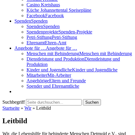
Casino Kreishaus
Küche Johannettental Speisepläne
Facebook
Facebook
Spenden
Spenden
Spenden
Spenden
Spendenprojekte
Spenden-Projekte
Petri-Stiftung
Petri-Stiftung
Ehrenamt
Ehren-Amt
Angebote für …
Angebote für …
Menschen mit Behinderung
Menschen mit Behinderung
Dienstleistung und Produktion
Dienstleistung und
Produktion
Kinder und Jugendliche
Kinder und Jugendliche
Mitarbeiter
Mit-Arbeiter
Angehörige
Eltern und Freunde
Spender und Ehrenamtliche
Suchbegriff
Suchen
Startseite
»
Wir
»
Leitbild
Leitbild
Wir, die Lebenshilfe für behinderte Menschen Detmold e.V., sind