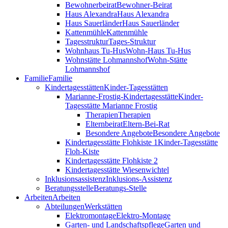
Bewohnerbeirat
Bewohner-Beirat
Haus Alexandra
Haus Alexandra
Haus Sauerländer
Haus Sauerländer
Kattenmühle
Kattenmühle
Tagesstruktur
Tages-Struktur
Wohnhaus Tu-Hus
Wohn-Haus Tu-Hus
Wohnstätte Lohmannshof
Wohn-Stätte
Lohmannshof
Familie
Familie
Kinder­tages­stätten
Kinder-Tages­stätten
Marianne-Frostig-Kindertagesstätte
Kinder-
Tagesstätte Marianne Frostig
Therapien
Therapien
Elternbeirat
Eltern-Bei-Rat
Besondere Angebote
Besondere Angebote
Kindertagesstätte Flohkiste 1
Kinder-Tagesstätte
Floh-Kiste
Kindertagesstätte Flohkiste 2
Kindertagesstätte Wiesenwichtel
Inklusionsassistenz
Inklusions-Assistenz
Beratungsstelle
Beratungs-Stelle
Arbeiten
Arbeiten
Abteilungen
Werkstätten
Elektromontage
Elektro-Montage
Garten- und Landschaftspflege
Garten und