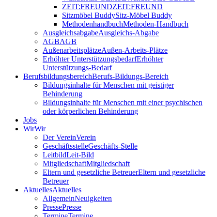
ZEIT:FREUND
ZEIT:FREUND
Sitzmöbel Buddy
Sitz-Möbel Buddy
Methodenhandbuch
Methoden-Handbuch
Ausgleichsabgabe
Ausgleichs-Abgabe
AGB
AGB
Außenarbeitsplätze
Außen-Arbeits-Plätze
Erhöhter Unterstützungsbedarf
Erhöhter
Unterstützungs-Bedarf
Berufsbildungsbereich
Berufs-Bildungs-Bereich
Bildungsinhalte für Menschen mit geistiger
Behinderung
Bildungsinhalte für Menschen mit einer psychischen
oder körperlichen Behinderung
Jobs
Wir
Wir
Der Verein
Verein
Geschäftsstelle
Geschäfts-Stelle
Leitbild
Leit-Bild
Mitgliedschaft
Mitgliedschaft
Eltern und gesetzliche Betreuer
Eltern und gesetzliche
Betreuer
Aktuelles
Aktuelles
Allgemein
Neuigkeiten
Presse
Presse
Termine
Termine