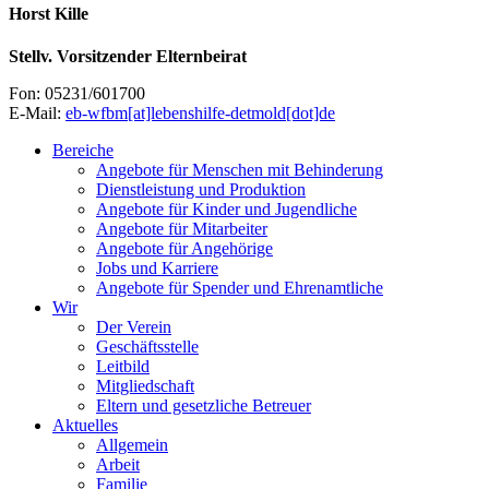
Horst Kille
Stellv. Vorsitzender Elternbeirat
Fon: 05231/601700
E-Mail:
eb-wfbm[at]lebenshilfe-detmold[dot]de
Bereiche
Angebote für Menschen mit Behinderung
Dienstleistung und Produktion
Angebote für Kinder und Jugendliche
Angebote für Mitarbeiter
Angebote für Angehörige
Jobs und Karriere
Angebote für Spender und Ehrenamtliche
Wir
Der Verein
Geschäftsstelle
Leitbild
Mitgliedschaft
Eltern und gesetzliche Betreuer
Aktuelles
Allgemein
Arbeit
Familie