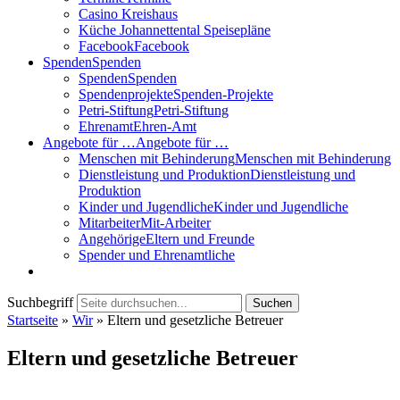
Casino Kreishaus
Küche Johannettental Speisepläne
Facebook
Facebook
Spenden
Spenden
Spenden
Spenden
Spendenprojekte
Spenden-Projekte
Petri-Stiftung
Petri-Stiftung
Ehrenamt
Ehren-Amt
Angebote für …
Angebote für …
Menschen mit Behinderung
Menschen mit Behinderung
Dienstleistung und Produktion
Dienstleistung und
Produktion
Kinder und Jugendliche
Kinder und Jugendliche
Mitarbeiter
Mit-Arbeiter
Angehörige
Eltern und Freunde
Spender und Ehrenamtliche
Suchbegriff
Suchen
Startseite
»
Wir
»
Eltern und gesetzliche Betreuer
Eltern und gesetzliche Betreuer