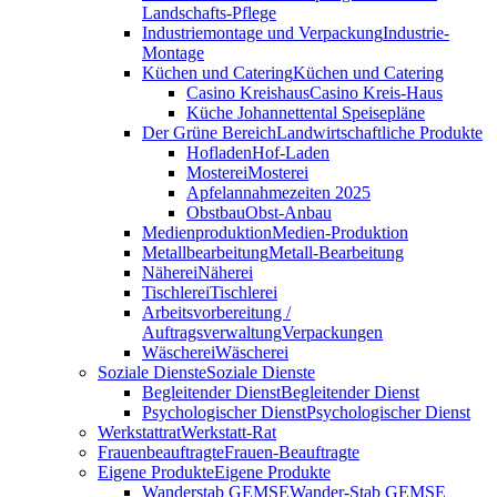
Landschafts-Pflege
Industriemontage und Verpackung
Industrie-
Montage
Küchen und Catering
Küchen und Catering
Casino Kreishaus
Casino Kreis-Haus
Küche Johannettental Speisepläne
Der Grüne Bereich
Landwirtschaftliche Produkte
Hofladen
Hof-Laden
Mosterei
Mosterei
Apfelannahmezeiten 2025
Obstbau
Obst-Anbau
Medienproduktion
Medien-Produktion
Metallbearbeitung
Metall-Bearbeitung
Näherei
Näherei
Tischlerei
Tischlerei
Arbeitsvorbereitung /
Auftragsverwaltung
Verpackungen
Wäscherei
Wäscherei
Soziale Dienste
Soziale Dienste
Begleitender Dienst
Begleitender Dienst
Psychologischer Dienst
Psychologischer Dienst
Werkstattrat
Werkstatt-Rat
Frauenbeauftragte
Frauen-Beauftragte
Eigene Produkte
Eigene Produkte
Wanderstab GEMSE
Wander-Stab GEMSE