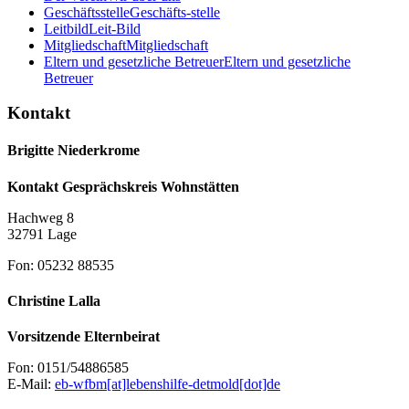
Geschäftsstelle
Geschäfts-stelle
Leitbild
Leit-Bild
Mitgliedschaft
Mitgliedschaft
Eltern und gesetzliche Betreuer
Eltern und gesetzliche
Betreuer
Kontakt
Brigitte Niederkrome
Kontakt Gesprächskreis Wohnstätten
Hachweg 8
32791 Lage
Fon: 05232 88535
Christine Lalla
Vorsitzende Elternbeirat
Fon: 0151/54886585
E-Mail:
eb-wfbm[at]lebenshilfe-detmold[dot]de