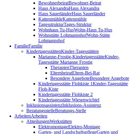
Bewohnerbeirat
Bewohner-Beirat
Haus Alexandra
Haus Alexandra
Haus Sauerländer
Haus Sauerländer
Kattenmühle
Kattenmühle
Tagesstruktur
Tages-Struktur
Wohnhaus Tu-Hus
Wohn-Haus Tu-Hus
Wohnstätte Lohmannshof
Wohn-Stätte
Lohmannshof
Familie
Familie
Kinder­tages­stätten
Kinder-Tages­stätten
Marianne-Frostig-Kindertagesstätte
Kinder-
Tagesstätte Marianne Frostig
Therapien
Therapien
Elternbeirat
Eltern-Bei-Rat
Besondere Angebote
Besondere Angebote
Kindertagesstätte Flohkiste 1
Kinder-Tagesstätte
Floh-Kiste
Kindertagesstätte Flohkiste 2
Kindertagesstätte Wiesenwichtel
Inklusionsassistenz
Inklusions-Assistenz
Beratungsstelle
Beratungs-Stelle
Arbeiten
Arbeiten
Abteilungen
Werkstätten
Elektromontage
Elektro-Montage
Garten- und Landschaftspflege
Garten und