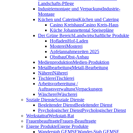
Landschafts-Pflege
Industriemontage und Verpackung
Industrie-
Montage
Küchen und Catering
Küchen und Catering
Casino Kreishaus
Casino Kreis-Haus
Küche Johannettental Speisepläne
Der Grüne Bereich
Landwirtschaftliche Produkte
Hofladen
Hof-Laden
Mosterei
Mosterei
Apfelannahmezeiten 2025
Obstbau
Obst-Anbau
Medienproduktion
Medien-Produktion
Metallbearbeitung
Metall-Bearbeitung
Näherei
Näherei
Tischlerei
Tischlerei
Arbeitsvorbereitung /
Auftragsverwaltung
Verpackungen
Wäscherei
Wäscherei
Soziale Dienste
Soziale Dienste
Begleitender Dienst
Begleitender Dienst
Psychologischer Dienst
Psychologischer Dienst
Werkstattrat
Werkstatt-Rat
Frauenbeauftragte
Frauen-Beauftragte
Eigene Produkte
Eigene Produkte
Wanderstab GEMSE
Wander-Stab GEMSE