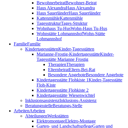
Bewohnerbeirat
Bewohner-Beirat
Haus Alexandra
Haus Alexandra
Haus Sauerländer
Haus Sauerländer
Kattenmühle
Kattenmühle
Tagesstruktur
Tages-Struktur
Wohnhaus Tu-Hus
Wohn-Haus Tu-Hus
Wohnstätte Lohmannshof
Wohn-Stätte
Lohmannshof
Familie
Familie
Kinder­tages­stätten
Kinder-Tages­stätten
Marianne-Frostig-Kindertagesstätte
Kinder-
Tagesstätte Marianne Frostig
Therapien
Therapien
Elternbeirat
Eltern-Bei-Rat
Besondere Angebote
Besondere Angebote
Kindertagesstätte Flohkiste 1
Kinder-Tagesstätte
Floh-Kiste
Kindertagesstätte Flohkiste 2
Kindertagesstätte Wiesenwichtel
Inklusionsassistenz
Inklusions-Assistenz
Beratungsstelle
Beratungs-Stelle
Arbeiten
Arbeiten
Abteilungen
Werkstätten
Elektromontage
Elektro-Montage
Garten- und Landschaftspflege
Garten und