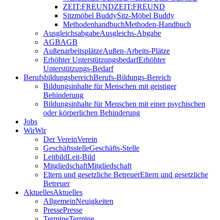
ZEIT:FREUND
ZEIT:FREUND
Sitzmöbel Buddy
Sitz-Möbel Buddy
Methodenhandbuch
Methoden-Handbuch
Ausgleichsabgabe
Ausgleichs-Abgabe
AGB
AGB
Außenarbeitsplätze
Außen-Arbeits-Plätze
Erhöhter Unterstützungsbedarf
Erhöhter
Unterstützungs-Bedarf
Berufsbildungsbereich
Berufs-Bildungs-Bereich
Bildungsinhalte für Menschen mit geistiger
Behinderung
Bildungsinhalte für Menschen mit einer psychischen
oder körperlichen Behinderung
Jobs
Wir
Wir
Der Verein
Verein
Geschäftsstelle
Geschäfts-Stelle
Leitbild
Leit-Bild
Mitgliedschaft
Mitgliedschaft
Eltern und gesetzliche Betreuer
Eltern und gesetzliche
Betreuer
Aktuelles
Aktuelles
Allgemein
Neuigkeiten
Presse
Presse
Termine
Termine