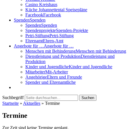
Casino Kreishaus
Küche Johannettental Speisepläne
Facebook
Facebook
Spenden
Spenden
Spenden
Spenden
Spendenprojekte
Spenden-Projekte
Petri-Stiftung
Petri-Stiftung
Ehrenamt
Ehren-Amt
Angebote für …
Angebote für …
Menschen mit Behinderung
Menschen mit Behinderung
Dienstleistung und Produktion
Dienstleistung und
Produktion
Kinder und Jugendliche
Kinder und Jugendliche
Mitarbeiter
Mit-Arbeiter
Angehörige
Eltern und Freunde
Spender und Ehrenamtliche
Suchbegriff
Suchen
Startseite
»
Aktuelles
»
Termine
Termine
Zur Zeit sind keine Termine geplant.