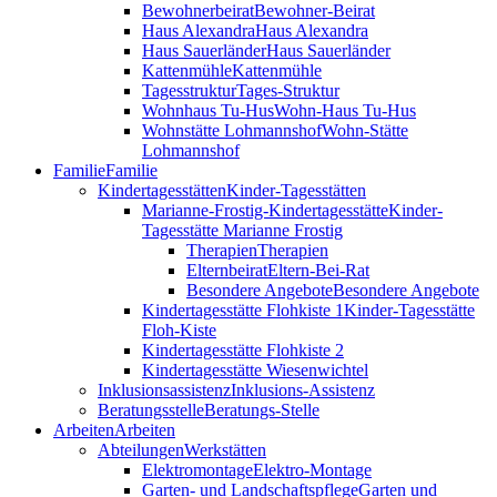
Bewohnerbeirat
Bewohner-Beirat
Haus Alexandra
Haus Alexandra
Haus Sauerländer
Haus Sauerländer
Kattenmühle
Kattenmühle
Tagesstruktur
Tages-Struktur
Wohnhaus Tu-Hus
Wohn-Haus Tu-Hus
Wohnstätte Lohmannshof
Wohn-Stätte
Lohmannshof
Familie
Familie
Kinder­tages­stätten
Kinder-Tages­stätten
Marianne-Frostig-Kindertagesstätte
Kinder-
Tagesstätte Marianne Frostig
Therapien
Therapien
Elternbeirat
Eltern-Bei-Rat
Besondere Angebote
Besondere Angebote
Kindertagesstätte Flohkiste 1
Kinder-Tagesstätte
Floh-Kiste
Kindertagesstätte Flohkiste 2
Kindertagesstätte Wiesenwichtel
Inklusionsassistenz
Inklusions-Assistenz
Beratungsstelle
Beratungs-Stelle
Arbeiten
Arbeiten
Abteilungen
Werkstätten
Elektromontage
Elektro-Montage
Garten- und Landschaftspflege
Garten und