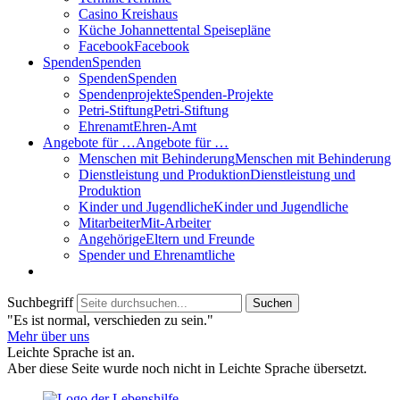
Casino Kreishaus
Küche Johannettental Speisepläne
Facebook
Facebook
Spenden
Spenden
Spenden
Spenden
Spendenprojekte
Spenden-Projekte
Petri-Stiftung
Petri-Stiftung
Ehrenamt
Ehren-Amt
Angebote für …
Angebote für …
Menschen mit Behinderung
Menschen mit Behinderung
Dienstleistung und Produktion
Dienstleistung und
Produktion
Kinder und Jugendliche
Kinder und Jugendliche
Mitarbeiter
Mit-Arbeiter
Angehörige
Eltern und Freunde
Spender und Ehrenamtliche
Suchbegriff
Suchen
"Es ist normal, verschieden zu sein."
Mehr über uns
Leichte Sprache ist an.
Aber diese Seite wurde noch nicht in Leichte Sprache übersetzt.