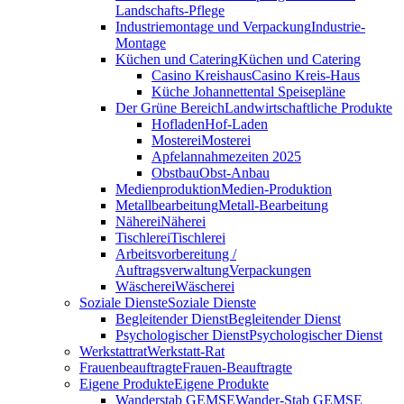
Landschafts-Pflege
Industriemontage und Verpackung
Industrie-
Montage
Küchen und Catering
Küchen und Catering
Casino Kreishaus
Casino Kreis-Haus
Küche Johannettental Speisepläne
Der Grüne Bereich
Landwirtschaftliche Produkte
Hofladen
Hof-Laden
Mosterei
Mosterei
Apfelannahmezeiten 2025
Obstbau
Obst-Anbau
Medienproduktion
Medien-Produktion
Metallbearbeitung
Metall-Bearbeitung
Näherei
Näherei
Tischlerei
Tischlerei
Arbeitsvorbereitung /
Auftragsverwaltung
Verpackungen
Wäscherei
Wäscherei
Soziale Dienste
Soziale Dienste
Begleitender Dienst
Begleitender Dienst
Psychologischer Dienst
Psychologischer Dienst
Werkstattrat
Werkstatt-Rat
Frauenbeauftragte
Frauen-Beauftragte
Eigene Produkte
Eigene Produkte
Wanderstab GEMSE
Wander-Stab GEMSE