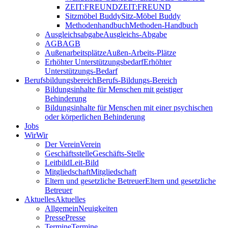
ZEIT:FREUND
ZEIT:FREUND
Sitzmöbel Buddy
Sitz-Möbel Buddy
Methodenhandbuch
Methoden-Handbuch
Ausgleichsabgabe
Ausgleichs-Abgabe
AGB
AGB
Außenarbeitsplätze
Außen-Arbeits-Plätze
Erhöhter Unterstützungsbedarf
Erhöhter
Unterstützungs-Bedarf
Berufsbildungsbereich
Berufs-Bildungs-Bereich
Bildungsinhalte für Menschen mit geistiger
Behinderung
Bildungsinhalte für Menschen mit einer psychischen
oder körperlichen Behinderung
Jobs
Wir
Wir
Der Verein
Verein
Geschäftsstelle
Geschäfts-Stelle
Leitbild
Leit-Bild
Mitgliedschaft
Mitgliedschaft
Eltern und gesetzliche Betreuer
Eltern und gesetzliche
Betreuer
Aktuelles
Aktuelles
Allgemein
Neuigkeiten
Presse
Presse
Termine
Termine