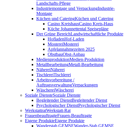
Landschafts-Pflege
Industriemontage und Verpackung
Industrie-
Montage
Küchen und Catering
Küchen und Catering
Casino Kreishaus
Casino Kreis-Haus
Küche Johannettental Speisepläne
Der Grüne Bereich
Landwirtschaftliche Produkte
Hofladen
Hof-Laden
Mosterei
Mosterei
Apfelannahmezeiten 2025
Obstbau
Obst-Anbau
Medienproduktion
Medien-Produktion
Metallbearbeitung
Metall-Bearbeitung
Näherei
Näherei
Tischlerei
Tischlerei
Arbeitsvorbereitung /
Auftragsverwaltung
Verpackungen
Wäscherei
Wäscherei
Soziale Dienste
Soziale Dienste
Begleitender Dienst
Begleitender Dienst
Psychologischer Dienst
Psychologischer Dienst
Werkstattrat
Werkstatt-Rat
Frauenbeauftragte
Frauen-Beauftragte
Eigene Produkte
Eigene Produkte
Wanderstab GEMSE
Wander-Stab GEMSE