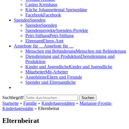
Casino Kreishaus
Küche Johannettental Speisepläne
Facebook
Facebook
Spenden
Spenden
Spenden
Spenden
Spendenprojekte
Spenden-Projekte
Petri-Stiftung
Petri-Stiftung
Ehrenamt
Ehren-Amt
Angebote für …
Angebote für …
Menschen mit Behinderung
Menschen mit Behinderung
Dienstleistung und Produktion
Dienstleistung und
Produktion
Kinder und Jugendliche
Kinder und Jugendliche
Mitarbeiter
Mit-Arbeiter
Angehörige
Eltern und Freunde
Spender und Ehrenamtliche
Suchbegriff
Suchen
Startseite
»
Familie
»
Kinder­tages­stätten
»
Marianne-Frostig-
Kindertagesstätte
»
Elternbeirat
Elternbeirat