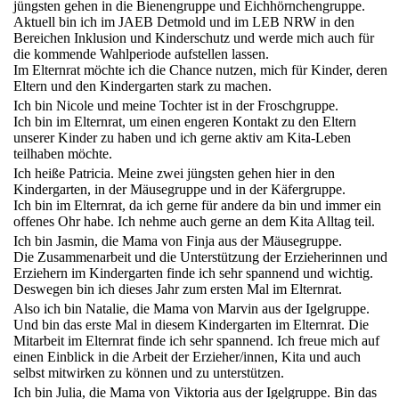
jüngsten gehen in die Bienengruppe und Eichhörnchengruppe.
Aktuell bin ich im JAEB Detmold und im LEB NRW in den
Bereichen Inklusion und Kinderschutz und werde mich auch für
die kommende Wahlperiode aufstellen lassen.
Im Elternrat möchte ich die Chance nutzen, mich für Kinder, deren
Eltern und den Kindergarten stark zu machen.
Ich bin Nicole und meine Tochter ist in der Froschgruppe.
Ich bin im Elternrat, um einen engeren Kontakt zu den Eltern
unserer Kinder zu haben und ich gerne aktiv am Kita-Leben
teilhaben möchte.
Ich heiße Patricia. Meine zwei jüngsten gehen hier in den
Kindergarten, in der Mäusegruppe und in der Käfergruppe.
Ich bin im Elternrat, da ich gerne für andere da bin und immer ein
offenes Ohr habe. Ich nehme auch gerne an dem Kita Alltag teil.
Ich bin Jasmin, die Mama von Finja aus der Mäusegruppe.
Die Zusammenarbeit und die Unterstützung der Erzieherinnen und
Erziehern im Kindergarten finde ich sehr spannend und wichtig.
Deswegen bin ich dieses Jahr zum ersten Mal im Elternrat.
Also ich bin Natalie, die Mama von Marvin aus der Igelgruppe.
Und bin das erste Mal in diesem Kindergarten im Elternrat. Die
Mitarbeit im Elternrat finde ich sehr spannend. Ich freue mich auf
einen Einblick in die Arbeit der Erzieher/innen, Kita und auch
selbst mitwirken zu können und zu unterstützen.
Ich bin Julia, die Mama von Viktoria aus der Igelgruppe. Bin das