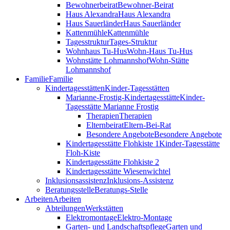
Bewohnerbeirat
Bewohner-Beirat
Haus Alexandra
Haus Alexandra
Haus Sauerländer
Haus Sauerländer
Kattenmühle
Kattenmühle
Tagesstruktur
Tages-Struktur
Wohnhaus Tu-Hus
Wohn-Haus Tu-Hus
Wohnstätte Lohmannshof
Wohn-Stätte
Lohmannshof
Familie
Familie
Kinder­tages­stätten
Kinder-Tages­stätten
Marianne-Frostig-Kindertagesstätte
Kinder-
Tagesstätte Marianne Frostig
Therapien
Therapien
Elternbeirat
Eltern-Bei-Rat
Besondere Angebote
Besondere Angebote
Kindertagesstätte Flohkiste 1
Kinder-Tagesstätte
Floh-Kiste
Kindertagesstätte Flohkiste 2
Kindertagesstätte Wiesenwichtel
Inklusionsassistenz
Inklusions-Assistenz
Beratungsstelle
Beratungs-Stelle
Arbeiten
Arbeiten
Abteilungen
Werkstätten
Elektromontage
Elektro-Montage
Garten- und Landschaftspflege
Garten und