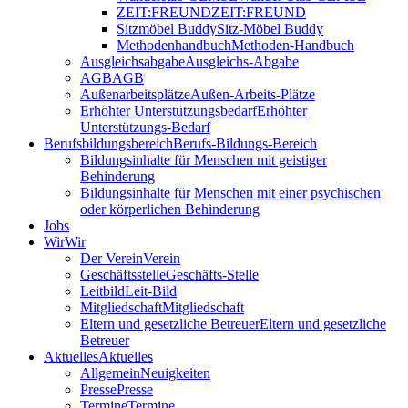
ZEIT:FREUND
ZEIT:FREUND
Sitzmöbel Buddy
Sitz-Möbel Buddy
Methodenhandbuch
Methoden-Handbuch
Ausgleichsabgabe
Ausgleichs-Abgabe
AGB
AGB
Außenarbeitsplätze
Außen-Arbeits-Plätze
Erhöhter Unterstützungsbedarf
Erhöhter
Unterstützungs-Bedarf
Berufsbildungsbereich
Berufs-Bildungs-Bereich
Bildungsinhalte für Menschen mit geistiger
Behinderung
Bildungsinhalte für Menschen mit einer psychischen
oder körperlichen Behinderung
Jobs
Wir
Wir
Der Verein
Verein
Geschäftsstelle
Geschäfts-Stelle
Leitbild
Leit-Bild
Mitgliedschaft
Mitgliedschaft
Eltern und gesetzliche Betreuer
Eltern und gesetzliche
Betreuer
Aktuelles
Aktuelles
Allgemein
Neuigkeiten
Presse
Presse
Termine
Termine