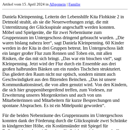
Artikel vom 15. April 2024 in
Allgemein
|
Familie
Daniela Kleinpenning, Leiterin der Lebenshilfe Kita Flohkiste 2 in
Detmold strahlt, als sie die Neuerwerbungen zeigt, die mit
Unterstützung der Glücksspirale angeschafft werden konnten.
Möbel und Spielgeräte, die für zwei Nebenräume zum
Gruppenraum im Untergeschoss dringend gebraucht wurden. „Die
waren bislang nahezu leer“, sagt Daniela Kleinpenning. 60 Kinder
werden in der Kita in drei Gruppen betreut. Im Untergeschoss lädt
ein langer großer Flur zum Rennen und Toben ein, mit allen
Risiken, die das mit sich bringt. „Das war ein bisschen viel“, sagt
Kleinpenning. Jetzt wird der Flur durch ein Ensemble aus drei
großen halbrunden Bänken um ein rundes Tischchen strukturiert.
Das gliedert den Raum nicht nur optisch, sondern nimmt auch
Geschwindigkeit aus den flitzenden Beinchen. „Das ist unsere
Kommunikationsinsel, die von allen genutzt wird. Von den Kindern,
die sich hier gruppenübergreifend treffen, zum Vorlesen, zur
Erweiterung unseres Morgenkreises und auch von uns
Mitarbeiterinnen und Mitarbeitern für kurze Besprechungen und
spontane Absprachen. Es ist ein Mittelpunkt geworden“.
Für die beiden Nebenräume des Gruppenraums im Untergeschoss
konnten dank der Förderung durch die Glücksspirale zwei Schränke
in kindgerechter Höhe, ein Kostümständer mit Spiegel für