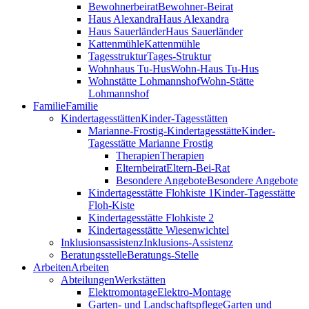
Bewohnerbeirat
Bewohner-Beirat
Haus Alexandra
Haus Alexandra
Haus Sauerländer
Haus Sauerländer
Kattenmühle
Kattenmühle
Tagesstruktur
Tages-Struktur
Wohnhaus Tu-Hus
Wohn-Haus Tu-Hus
Wohnstätte Lohmannshof
Wohn-Stätte
Lohmannshof
Familie
Familie
Kinder­tages­stätten
Kinder-Tages­stätten
Marianne-Frostig-Kindertagesstätte
Kinder-
Tagesstätte Marianne Frostig
Therapien
Therapien
Elternbeirat
Eltern-Bei-Rat
Besondere Angebote
Besondere Angebote
Kindertagesstätte Flohkiste 1
Kinder-Tagesstätte
Floh-Kiste
Kindertagesstätte Flohkiste 2
Kindertagesstätte Wiesenwichtel
Inklusionsassistenz
Inklusions-Assistenz
Beratungsstelle
Beratungs-Stelle
Arbeiten
Arbeiten
Abteilungen
Werkstätten
Elektromontage
Elektro-Montage
Garten- und Landschaftspflege
Garten und