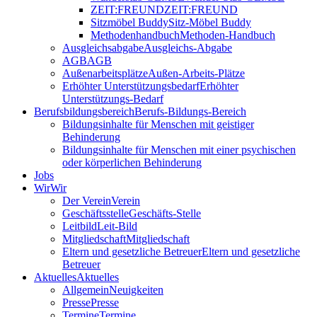
ZEIT:FREUND
ZEIT:FREUND
Sitzmöbel Buddy
Sitz-Möbel Buddy
Methodenhandbuch
Methoden-Handbuch
Ausgleichsabgabe
Ausgleichs-Abgabe
AGB
AGB
Außenarbeitsplätze
Außen-Arbeits-Plätze
Erhöhter Unterstützungsbedarf
Erhöhter
Unterstützungs-Bedarf
Berufsbildungsbereich
Berufs-Bildungs-Bereich
Bildungsinhalte für Menschen mit geistiger
Behinderung
Bildungsinhalte für Menschen mit einer psychischen
oder körperlichen Behinderung
Jobs
Wir
Wir
Der Verein
Verein
Geschäftsstelle
Geschäfts-Stelle
Leitbild
Leit-Bild
Mitgliedschaft
Mitgliedschaft
Eltern und gesetzliche Betreuer
Eltern und gesetzliche
Betreuer
Aktuelles
Aktuelles
Allgemein
Neuigkeiten
Presse
Presse
Termine
Termine