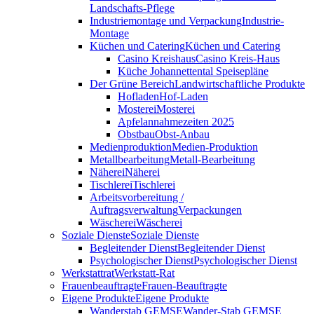
Landschafts-Pflege
Industriemontage und Verpackung
Industrie-
Montage
Küchen und Catering
Küchen und Catering
Casino Kreishaus
Casino Kreis-Haus
Küche Johannettental Speisepläne
Der Grüne Bereich
Landwirtschaftliche Produkte
Hofladen
Hof-Laden
Mosterei
Mosterei
Apfelannahmezeiten 2025
Obstbau
Obst-Anbau
Medienproduktion
Medien-Produktion
Metallbearbeitung
Metall-Bearbeitung
Näherei
Näherei
Tischlerei
Tischlerei
Arbeitsvorbereitung /
Auftragsverwaltung
Verpackungen
Wäscherei
Wäscherei
Soziale Dienste
Soziale Dienste
Begleitender Dienst
Begleitender Dienst
Psychologischer Dienst
Psychologischer Dienst
Werkstattrat
Werkstatt-Rat
Frauenbeauftragte
Frauen-Beauftragte
Eigene Produkte
Eigene Produkte
Wanderstab GEMSE
Wander-Stab GEMSE