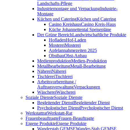
Landschafts-Pflege
Industriemontage und Verpackung
Industrie-
Montage
Küchen und Catering
Küchen und Catering
Casino Kreishaus
Casino Kreis-Haus
Küche Johannettental Speisepläne
Der Grüne Bereich
Landwirtschaftliche Produkte
Hofladen
Hof-Laden
Mosterei
Mosterei
Apfelannahmezeiten 2025
Obstbau
Obst-Anbau
Medienproduktion
Medien-Produktion
Metallbearbeitung
Metall-Bearbeitung
Näherei
Näherei
Tischlerei
Tischlerei
Arbeitsvorbereitung /
Auftragsverwaltung
Verpackungen
Wäscherei
Wäscherei
Soziale Dienste
Soziale Dienste
Begleitender Dienst
Begleitender Dienst
Psychologischer Dienst
Psychologischer Dienst
Werkstattrat
Werkstatt-Rat
Frauenbeauftragte
Frauen-Beauftragte
Eigene Produkte
Eigene Produkte
Wanderstab GEMSE
Wander-Stab GEMSE