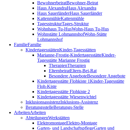
Bewohnerbeirat
Bewohner-Beirat
Haus Alexandra
Haus Alexandra
Haus Sauerländer
Haus Sauerländer
Kattenmühle
Kattenmühle
Tagesstruktur
Tages-Struktur
Wohnhaus Tu-Hus
Wohn-Haus Tu-Hus
Wohnstätte Lohmannshof
Wohn-Stätte
Lohmannshof
Familie
Familie
Kinder­tages­stätten
Kinder-Tages­stätten
Marianne-Frostig-Kindertagesstätte
Kinder-
Tagesstätte Marianne Frostig
Therapien
Therapien
Elternbeirat
Eltern-Bei-Rat
Besondere Angebote
Besondere Angebote
Kindertagesstätte Flohkiste 1
Kinder-Tagesstätte
Floh-Kiste
Kindertagesstätte Flohkiste 2
Kindertagesstätte Wiesenwichtel
Inklusionsassistenz
Inklusions-Assistenz
Beratungsstelle
Beratungs-Stelle
Arbeiten
Arbeiten
Abteilungen
Werkstätten
Elektromontage
Elektro-Montage
Garten- und Landschaftspflege
Garten und