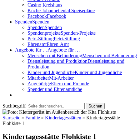
Casino Kreishaus
Küche Johannettental Speisepläne
Facebook
Facebook
Spenden
Spenden
Spenden
Spenden
Spendenprojekte
Spenden-Projekte
Petri-Stiftung
Petri-Stiftung
Ehrenamt
Ehren-Amt
Angebote für …
Angebote für …
Menschen mit Behinderung
Menschen mit Behinderung
Dienstleistung und Produktion
Dienstleistung und
Produktion
Kinder und Jugendliche
Kinder und Jugendliche
Mitarbeiter
Mit-Arbeiter
Angehörige
Eltern und Freunde
Spender und Ehrenamtliche
Suchbegriff
Suchen
Startseite
»
Familie
»
Kinder­tages­stätten
»
Kindertagesstätte
Flohkiste 1
Kindertagesstätte Flohkiste 1