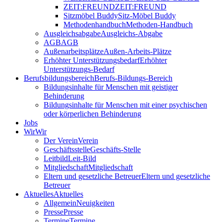
ZEIT:FREUND
ZEIT:FREUND
Sitzmöbel Buddy
Sitz-Möbel Buddy
Methodenhandbuch
Methoden-Handbuch
Ausgleichsabgabe
Ausgleichs-Abgabe
AGB
AGB
Außenarbeitsplätze
Außen-Arbeits-Plätze
Erhöhter Unterstützungsbedarf
Erhöhter
Unterstützungs-Bedarf
Berufsbildungsbereich
Berufs-Bildungs-Bereich
Bildungsinhalte für Menschen mit geistiger
Behinderung
Bildungsinhalte für Menschen mit einer psychischen
oder körperlichen Behinderung
Jobs
Wir
Wir
Der Verein
Verein
Geschäftsstelle
Geschäfts-Stelle
Leitbild
Leit-Bild
Mitgliedschaft
Mitgliedschaft
Eltern und gesetzliche Betreuer
Eltern und gesetzliche
Betreuer
Aktuelles
Aktuelles
Allgemein
Neuigkeiten
Presse
Presse
Termine
Termine