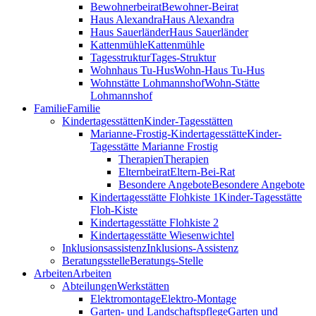
Bewohnerbeirat
Bewohner-Beirat
Haus Alexandra
Haus Alexandra
Haus Sauerländer
Haus Sauerländer
Kattenmühle
Kattenmühle
Tagesstruktur
Tages-Struktur
Wohnhaus Tu-Hus
Wohn-Haus Tu-Hus
Wohnstätte Lohmannshof
Wohn-Stätte
Lohmannshof
Familie
Familie
Kinder­tages­stätten
Kinder-Tages­stätten
Marianne-Frostig-Kindertagesstätte
Kinder-
Tagesstätte Marianne Frostig
Therapien
Therapien
Elternbeirat
Eltern-Bei-Rat
Besondere Angebote
Besondere Angebote
Kindertagesstätte Flohkiste 1
Kinder-Tagesstätte
Floh-Kiste
Kindertagesstätte Flohkiste 2
Kindertagesstätte Wiesenwichtel
Inklusionsassistenz
Inklusions-Assistenz
Beratungsstelle
Beratungs-Stelle
Arbeiten
Arbeiten
Abteilungen
Werkstätten
Elektromontage
Elektro-Montage
Garten- und Landschaftspflege
Garten und