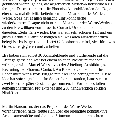
gebündelt waren, galt es, die artgerechten Meisen-Kinderstuben zu
fertigen. Dabei hatten mal die Phoenix- Auszubildenden den Bogen
eher raus, mal die Mitarbeiterinnen und Mitarbeiter der Werkstatt
Werre. Spaß hat es allen gemacht. „Ihr könnt gerne
wiederkommen“, sagte nicht nur ein Mitarbeiter der Werre-Werkstatt
zu den Freiwilligen von Phoenix-Contact. Und die hatten nichts
dagegen: „Sehr gern wieder. Das war ein sehr schöner Tag und ein
gutes Gefühl.“ Damit bestätigten sie, was auch wissenschaftlich
belegt ist: Es ist gesund und setzt Glückshormone frei, sich für etwas
Gutes zu engagieren und zu helfen.
„Es haben sich sofort 30 Auszubildende und Studierende auf die
Anfrage gemeldet, wer bei einem solchen Projekt mitmachen
würde“, erzählt Marcel Wessel von der Abteilung Ausbildungs-
Recruiting bei Phoenix Contact. An Phoenix Contact und die
Lebenshilfe war Nicole Plugge mit ihrer Idee herangetreten. Diese
Idee hat sofort gezündet. Im September entstanden, hatte sie nur
zwei Monate später Gestalt angenommen: In Form eines tollen
gemeinschaftlichen Projekttages und 250 handwerklich soliden
Nistkästen.
Martin Hausmann, der das Projekt in der Werre-Werkstatt
vorangetrieben hatte, freute sich über die lebendige konstruktive
Arbeitsatmosphäre und die gute Stimmung in den gemischten