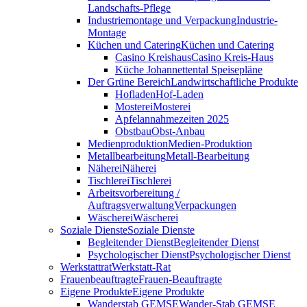
Landschafts-Pflege
Industriemontage und Verpackung
Industrie-
Montage
Küchen und Catering
Küchen und Catering
Casino Kreishaus
Casino Kreis-Haus
Küche Johannettental Speisepläne
Der Grüne Bereich
Landwirtschaftliche Produkte
Hofladen
Hof-Laden
Mosterei
Mosterei
Apfelannahmezeiten 2025
Obstbau
Obst-Anbau
Medienproduktion
Medien-Produktion
Metallbearbeitung
Metall-Bearbeitung
Näherei
Näherei
Tischlerei
Tischlerei
Arbeitsvorbereitung /
Auftragsverwaltung
Verpackungen
Wäscherei
Wäscherei
Soziale Dienste
Soziale Dienste
Begleitender Dienst
Begleitender Dienst
Psychologischer Dienst
Psychologischer Dienst
Werkstattrat
Werkstatt-Rat
Frauenbeauftragte
Frauen-Beauftragte
Eigene Produkte
Eigene Produkte
Wanderstab GEMSE
Wander-Stab GEMSE