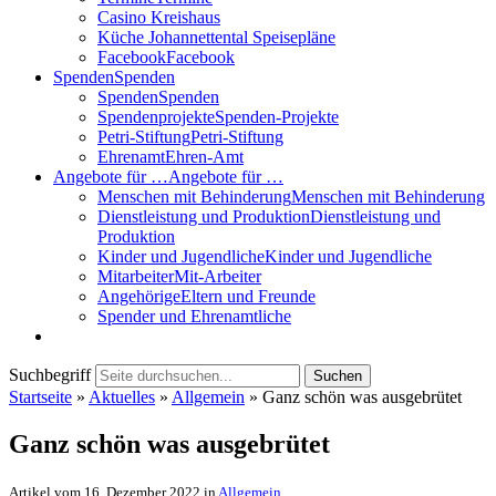
Casino Kreishaus
Küche Johannettental Speisepläne
Facebook
Facebook
Spenden
Spenden
Spenden
Spenden
Spendenprojekte
Spenden-Projekte
Petri-Stiftung
Petri-Stiftung
Ehrenamt
Ehren-Amt
Angebote für …
Angebote für …
Menschen mit Behinderung
Menschen mit Behinderung
Dienstleistung und Produktion
Dienstleistung und
Produktion
Kinder und Jugendliche
Kinder und Jugendliche
Mitarbeiter
Mit-Arbeiter
Angehörige
Eltern und Freunde
Spender und Ehrenamtliche
Suchbegriff
Suchen
Startseite
»
Aktuelles
»
Allgemein
»
Ganz schön was ausgebrütet
Ganz schön was ausgebrütet
Artikel vom 16. Dezember 2022 in
Allgemein