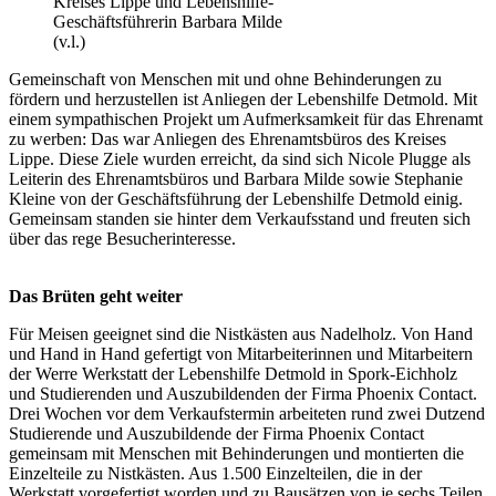
Kreises Lippe und Lebenshilfe-
Geschäftsführerin Barbara Milde
(v.l.)
Gemeinschaft von Menschen mit und ohne Behinderungen zu
fördern und herzustellen ist Anliegen der Lebenshilfe Detmold. Mit
einem sympathischen Projekt um Aufmerksamkeit für das Ehrenamt
zu werben: Das war Anliegen des Ehrenamtsbüros des Kreises
Lippe. Diese Ziele wurden erreicht, da sind sich Nicole Plugge als
Leiterin des Ehrenamtsbüros und Barbara Milde sowie Stephanie
Kleine von der Geschäftsführung der Lebenshilfe Detmold einig.
Gemeinsam standen sie hinter dem Verkaufsstand und freuten sich
über das rege Besucherinteresse.
Das Brüten geht weiter
Für Meisen geeignet sind die Nistkästen aus Nadelholz. Von Hand
und Hand in Hand gefertigt von Mitarbeiterinnen und Mitarbeitern
der Werre Werkstatt der Lebenshilfe Detmold in Spork-Eichholz
und Studierenden und Auszubildenden der Firma Phoenix Contact.
Drei Wochen vor dem Verkaufstermin arbeiteten rund zwei Dutzend
Studierende und Auszubildende der Firma Phoenix Contact
gemeinsam mit Menschen mit Behinderungen und montierten die
Einzelteile zu Nistkästen. Aus 1.500 Einzelteilen, die in der
Werkstatt vorgefertigt worden und zu Bausätzen von je sechs Teilen