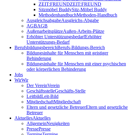
ZEIT:FREUND
ZEIT:FREUND
Sitzmöbel Buddy
Sitz-Möbel Buddy
Methodenhandbuch
Methoden-Handbuch
Ausgleichsabgabe
Ausgleichs-Abgabe
AGB
AGB
Außenarbeitsplätze
Außen-Arbeits-Plätze
Erhöhter Unterstützungsbedarf
Erhöhter
Unterstützungs-Bedarf
Berufsbildungsbereich
Berufs-Bildungs-Bereich
Bildungsinhalte für Menschen mit geistiger
Behinderung
Bildungsinhalte für Menschen mit einer psychischen
oder körperlichen Behinderung
Jobs
Wir
Wir
Der Verein
Verein
Geschäftsstelle
Geschäfts-Stelle
Leitbild
Leit-Bild
Mitgliedschaft
Mitgliedschaft
Eltern und gesetzliche Betreuer
Eltern und gesetzliche
Betreuer
Aktuelles
Aktuelles
Allgemein
Neuigkeiten
Presse
Presse
Termine
Termine