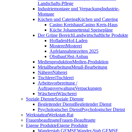
Landschafts-Pflege
Industriemontage und Verpackung
Industrie-
Montage
Küchen und Catering
Küchen und Catering
Casino Kreishaus
Casino Kreis-Haus
Küche Johannettental Speisepläne
Der Grüne Bereich
Landwirtschaftliche Produkte
Hofladen
Hof-Laden
Mosterei
Mosterei
Apfelannahmezeiten 2025
Obstbau
Obst-Anbau
Medienproduktion
Medien-Produktion
Metallbearbeitung
Metall-Bearbeitung
Näherei
Näherei
Tischlerei
Tischlerei
Arbeitsvorbereitung /
Auftragsverwaltung
Verpackungen
Wäscherei
Wäscherei
Soziale Dienste
Soziale Dienste
Begleitender Dienst
Begleitender Dienst
Psychologischer Dienst
Psychologischer Dienst
Werkstattrat
Werkstatt-Rat
Frauenbeauftragte
Frauen-Beauftragte
Eigene Produkte
Eigene Produkte
Wanderstab GEMSE
Wander-Stab GEMSE