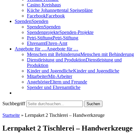
Casino Kreishaus
Küche Johannettental Speisepläne
Facebook
Facebook
Spenden
Spenden
Spenden
Spenden
Spendenprojekte
Spenden-Projekte
Petri-Stiftung
Petri-Stiftung
Ehrenamt
Ehren-Amt
Angebote für …
Angebote für …
Menschen mit Behinderung
Menschen mit Behinderung
Dienstleistung und Produktion
Dienstleistung und
Produktion
Kinder und Jugendliche
Kinder und Jugendliche
Mitarbeiter
Mit-Arbeiter
Angehörige
Eltern und Freunde
Spender und Ehrenamtliche
Suchbegriff
Suchen
Startseite
»
Lernpaket 2 Tischlerei – Handwerkzeuge
Lernpaket 2 Tischlerei – Handwerkzeuge