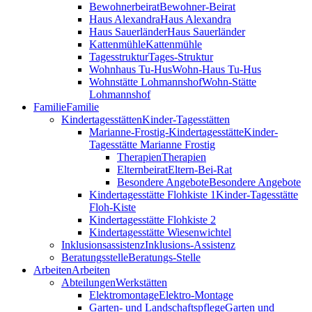
Bewohnerbeirat
Bewohner-Beirat
Haus Alexandra
Haus Alexandra
Haus Sauerländer
Haus Sauerländer
Kattenmühle
Kattenmühle
Tagesstruktur
Tages-Struktur
Wohnhaus Tu-Hus
Wohn-Haus Tu-Hus
Wohnstätte Lohmannshof
Wohn-Stätte
Lohmannshof
Familie
Familie
Kinder­tages­stätten
Kinder-Tages­stätten
Marianne-Frostig-Kindertagesstätte
Kinder-
Tagesstätte Marianne Frostig
Therapien
Therapien
Elternbeirat
Eltern-Bei-Rat
Besondere Angebote
Besondere Angebote
Kindertagesstätte Flohkiste 1
Kinder-Tagesstätte
Floh-Kiste
Kindertagesstätte Flohkiste 2
Kindertagesstätte Wiesenwichtel
Inklusionsassistenz
Inklusions-Assistenz
Beratungsstelle
Beratungs-Stelle
Arbeiten
Arbeiten
Abteilungen
Werkstätten
Elektromontage
Elektro-Montage
Garten- und Landschaftspflege
Garten und