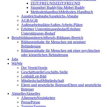
ZEIT:FREUND
ZEIT:FREUND
Sitzmöbel Buddy
Sitz-Möbel Buddy
Methodenhandbuch
Methoden-Handbuch
Ausgleichsabgabe
Ausgleichs-Abgabe
AGB
AGB
Außenarbeitsplätze
Außen-Arbeits-Plätze
Erhöhter Unterstützungsbedarf
Erhöhter
Unterstützungs-Bedarf
Berufsbildungsbereich
Berufs-Bildungs-Bereich
Bildungsinhalte für Menschen mit geistiger
Behinderung
Bildungsinhalte für Menschen mit einer psychischen
oder körperlichen Behinderung
Jobs
Wir
Wir
Der Verein
Verein
Geschäftsstelle
Geschäfts-Stelle
Leitbild
Leit-Bild
Mitgliedschaft
Mitgliedschaft
Eltern und gesetzliche Betreuer
Eltern und gesetzliche
Betreuer
Aktuelles
Aktuelles
Allgemein
Neuigkeiten
Presse
Presse
Termine
Termine