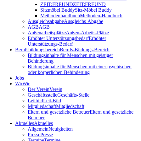
ZEIT:FREUND
ZEIT:FREUND
Sitzmöbel Buddy
Sitz-Möbel Buddy
Methodenhandbuch
Methoden-Handbuch
Ausgleichsabgabe
Ausgleichs-Abgabe
AGB
AGB
Außenarbeitsplätze
Außen-Arbeits-Plätze
Erhöhter Unterstützungsbedarf
Erhöhter
Unterstützungs-Bedarf
Berufsbildungsbereich
Berufs-Bildungs-Bereich
Bildungsinhalte für Menschen mit geistiger
Behinderung
Bildungsinhalte für Menschen mit einer psychischen
oder körperlichen Behinderung
Jobs
Wir
Wir
Der Verein
Verein
Geschäftsstelle
Geschäfts-Stelle
Leitbild
Leit-Bild
Mitgliedschaft
Mitgliedschaft
Eltern und gesetzliche Betreuer
Eltern und gesetzliche
Betreuer
Aktuelles
Aktuelles
Allgemein
Neuigkeiten
Presse
Presse
Termine
Termine