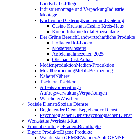
Landschafts-Pflege
Industriemontage und Verpackung
Industrie-
Montage
Küchen und Catering
Küchen und Catering
Casino Kreishaus
Casino Kreis-Haus
Küche Johannettental Speisepläne
Der Grüne Bereich
Landwirtschaftliche Produkte
Hofladen
Hof-Laden
Mosterei
Mosterei
Apfelannahmezeiten 2025
Obstbau
Obst-Anbau
Medienproduktion
Medien-Produktion
Metallbearbeitung
Metall-Bearbeitung
Näherei
Näherei
Tischlerei
Tischlerei
Arbeitsvorbereitung /
Auftragsverwaltung
Verpackungen
Wäscherei
Wäscherei
Soziale Dienste
Soziale Dienste
Begleitender Dienst
Begleitender Dienst
Psychologischer Dienst
Psychologischer Dienst
Werkstattrat
Werkstatt-Rat
Frauenbeauftragte
Frauen-Beauftragte
Eigene Produkte
Eigene Produkte
Wanderstab GEMSE
Wander-Stab GEMSE