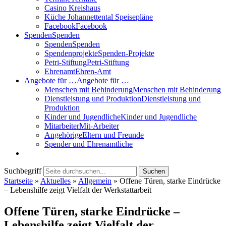
Casino Kreishaus
Küche Johannettental Speisepläne
Facebook
Facebook
Spenden
Spenden
Spenden
Spenden
Spendenprojekte
Spenden-Projekte
Petri-Stiftung
Petri-Stiftung
Ehrenamt
Ehren-Amt
Angebote für …
Angebote für …
Menschen mit Behinderung
Menschen mit Behinderung
Dienstleistung und Produktion
Dienstleistung und
Produktion
Kinder und Jugendliche
Kinder und Jugendliche
Mitarbeiter
Mit-Arbeiter
Angehörige
Eltern und Freunde
Spender und Ehrenamtliche
Suchbegriff
Suchen
Startseite
»
Aktuelles
»
Allgemein
»
Offene Türen, starke Eindrücke
– Lebenshilfe zeigt Vielfalt der Werkstattarbeit
Offene Türen, starke Eindrücke –
Lebenshilfe zeigt Vielfalt der