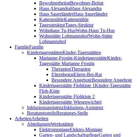
Bewohnerbeirat
Bewohner-Beirat
Haus Alexandra
Haus Alexandra
Haus Sauerländer
Haus Sauerländer
Kattenmühle
Kattenmühle
Tagesstruktur
Tages-Struktur
Wohnhaus Tu-Hus
Wohn-Haus Tu-Hus
Wohnstätte Lohmannshof
Wohn-Stätte
Lohmannshof
Familie
Familie
Kinder­tages­stätten
Kinder-Tages­stätten
Marianne-Frostig-Kindertagesstätte
Kinder-
Tagesstätte Marianne Frostig
Therapien
Therapien
Elternbeirat
Eltern-Bei-Rat
Besondere Angebote
Besondere Angebote
Kindertagesstätte Flohkiste 1
Kinder-Tagesstätte
Floh-Kiste
Kindertagesstätte Flohkiste 2
Kindertagesstätte Wiesenwichtel
Inklusionsassistenz
Inklusions-Assistenz
Beratungsstelle
Beratungs-Stelle
Arbeiten
Arbeiten
Abteilungen
Werkstätten
Elektromontage
Elektro-Montage
Garten- und Landschaftspflege
Garten und