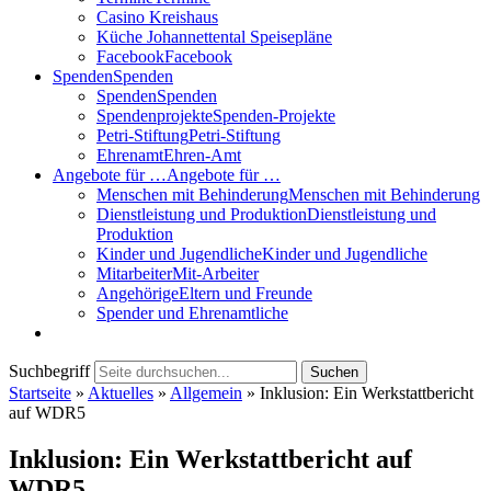
Casino Kreishaus
Küche Johannettental Speisepläne
Facebook
Facebook
Spenden
Spenden
Spenden
Spenden
Spendenprojekte
Spenden-Projekte
Petri-Stiftung
Petri-Stiftung
Ehrenamt
Ehren-Amt
Angebote für …
Angebote für …
Menschen mit Behinderung
Menschen mit Behinderung
Dienstleistung und Produktion
Dienstleistung und
Produktion
Kinder und Jugendliche
Kinder und Jugendliche
Mitarbeiter
Mit-Arbeiter
Angehörige
Eltern und Freunde
Spender und Ehrenamtliche
Suchbegriff
Suchen
Startseite
»
Aktuelles
»
Allgemein
»
Inklusion: Ein Werkstattbericht
auf WDR5
Inklusion: Ein Werkstattbericht auf
WDR5