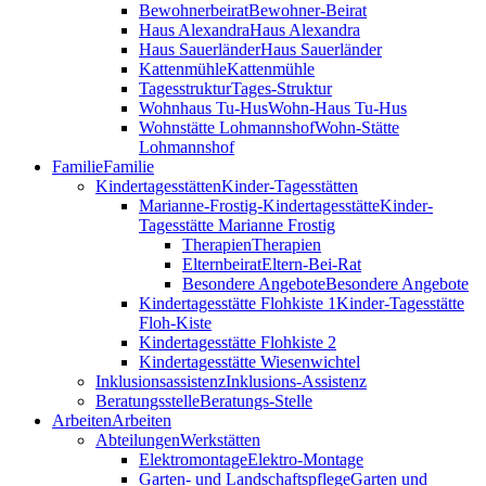
Bewohnerbeirat
Bewohner-Beirat
Haus Alexandra
Haus Alexandra
Haus Sauerländer
Haus Sauerländer
Kattenmühle
Kattenmühle
Tagesstruktur
Tages-Struktur
Wohnhaus Tu-Hus
Wohn-Haus Tu-Hus
Wohnstätte Lohmannshof
Wohn-Stätte
Lohmannshof
Familie
Familie
Kinder­tages­stätten
Kinder-Tages­stätten
Marianne-Frostig-Kindertagesstätte
Kinder-
Tagesstätte Marianne Frostig
Therapien
Therapien
Elternbeirat
Eltern-Bei-Rat
Besondere Angebote
Besondere Angebote
Kindertagesstätte Flohkiste 1
Kinder-Tagesstätte
Floh-Kiste
Kindertagesstätte Flohkiste 2
Kindertagesstätte Wiesenwichtel
Inklusionsassistenz
Inklusions-Assistenz
Beratungsstelle
Beratungs-Stelle
Arbeiten
Arbeiten
Abteilungen
Werkstätten
Elektromontage
Elektro-Montage
Garten- und Landschaftspflege
Garten und