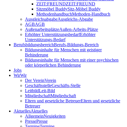
ZEIT:FREUND
ZEIT:FREUND
Sitzmöbel Buddy
Sitz-Möbel Buddy
Methodenhandbuch
Methoden-Handbuch
Ausgleichsabgabe
Ausgleichs-Abgabe
AGB
AGB
Außenarbeitsplätze
Außen-Arbeits-Plätze
Erhöhter Unterstützungsbedarf
Erhöhter
Unterstützungs-Bedarf
Berufsbildungsbereich
Berufs-Bildungs-Bereich
Bildungsinhalte für Menschen mit geistiger
Behinderung
Bildungsinhalte für Menschen mit einer psychischen
oder körperlichen Behinderung
Jobs
Wir
Wir
Der Verein
Verein
Geschäftsstelle
Geschäfts-Stelle
Leitbild
Leit-Bild
Mitgliedschaft
Mitgliedschaft
Eltern und gesetzliche Betreuer
Eltern und gesetzliche
Betreuer
Aktuelles
Aktuelles
Allgemein
Neuigkeiten
Presse
Presse
Termine
Termine