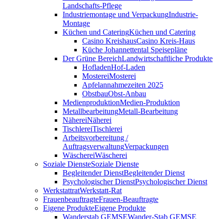
Landschafts-Pflege
Industriemontage und Verpackung
Industrie-
Montage
Küchen und Catering
Küchen und Catering
Casino Kreishaus
Casino Kreis-Haus
Küche Johannettental Speisepläne
Der Grüne Bereich
Landwirtschaftliche Produkte
Hofladen
Hof-Laden
Mosterei
Mosterei
Apfelannahmezeiten 2025
Obstbau
Obst-Anbau
Medienproduktion
Medien-Produktion
Metallbearbeitung
Metall-Bearbeitung
Näherei
Näherei
Tischlerei
Tischlerei
Arbeitsvorbereitung /
Auftragsverwaltung
Verpackungen
Wäscherei
Wäscherei
Soziale Dienste
Soziale Dienste
Begleitender Dienst
Begleitender Dienst
Psychologischer Dienst
Psychologischer Dienst
Werkstattrat
Werkstatt-Rat
Frauenbeauftragte
Frauen-Beauftragte
Eigene Produkte
Eigene Produkte
Wanderstab GEMSE
Wander-Stab GEMSE