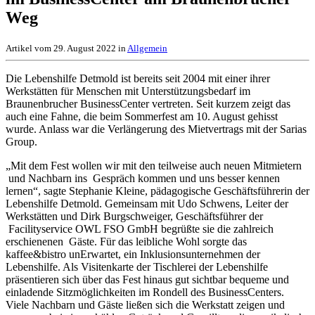
Weg
Artikel vom 29. August 2022 in
Allgemein
Die Lebenshilfe Detmold ist bereits seit 2004 mit einer ihrer
Werkstätten für Menschen mit Unterstützungsbedarf im
Braunenbrucher BusinessCenter vertreten. Seit kurzem zeigt das
auch eine Fahne, die beim Sommerfest am 10. August gehisst
wurde. Anlass war die Verlängerung des Mietvertrags mit der Sarias
Group.
„Mit dem Fest wollen wir mit den teilweise auch neuen Mitmietern
und Nachbarn ins Gespräch kommen und uns besser kennen
lernen“, sagte Stephanie Kleine, pädagogische Geschäftsführerin der
Lebenshilfe Detmold. Gemeinsam mit Udo Schwens, Leiter der
Werkstätten und Dirk Burgschweiger, Geschäftsführer der
Facilityservice OWL FSO GmbH begrüßte sie die zahlreich
erschienenen Gäste. Für das leibliche Wohl sorgte das
kaffee&bistro unErwartet, ein Inklusionsunternehmen der
Lebenshilfe. Als Visitenkarte der Tischlerei der Lebenshilfe
präsentieren sich über das Fest hinaus gut sichtbar bequeme und
einladende Sitzmöglichkeiten im Rondell des BusinessCenters.
Viele Nachbarn und Gäste ließen sich die Werkstatt zeigen und