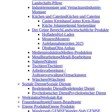
Landschafts-Pflege
Industriemontage und Verpackung
Industrie-
Montage
Küchen und Catering
Küchen und Catering
Casino Kreishaus
Casino Kreis-Haus
Küche Johannettental Speisepläne
Der Grüne Bereich
Landwirtschaftliche Produkte
Hofladen
Hof-Laden
Mosterei
Mosterei
Apfelannahmezeiten 2025
Obstbau
Obst-Anbau
Medienproduktion
Medien-Produktion
Metallbearbeitung
Metall-Bearbeitung
Näherei
Näherei
Tischlerei
Tischlerei
Arbeitsvorbereitung /
Auftragsverwaltung
Verpackungen
Wäscherei
Wäscherei
Soziale Dienste
Soziale Dienste
Begleitender Dienst
Begleitender Dienst
Psychologischer Dienst
Psychologischer Dienst
Werkstattrat
Werkstatt-Rat
Frauenbeauftragte
Frauen-Beauftragte
Eigene Produkte
Eigene Produkte
Wanderstab GEMSE
Wander-Stab GEMSE