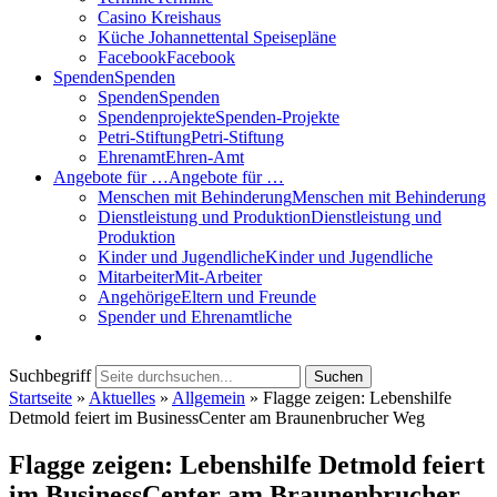
Casino Kreishaus
Küche Johannettental Speisepläne
Facebook
Facebook
Spenden
Spenden
Spenden
Spenden
Spendenprojekte
Spenden-Projekte
Petri-Stiftung
Petri-Stiftung
Ehrenamt
Ehren-Amt
Angebote für …
Angebote für …
Menschen mit Behinderung
Menschen mit Behinderung
Dienstleistung und Produktion
Dienstleistung und
Produktion
Kinder und Jugendliche
Kinder und Jugendliche
Mitarbeiter
Mit-Arbeiter
Angehörige
Eltern und Freunde
Spender und Ehrenamtliche
Suchbegriff
Suchen
Startseite
»
Aktuelles
»
Allgemein
»
Flagge zeigen: Lebenshilfe
Detmold feiert im BusinessCenter am Braunenbrucher Weg
Flagge zeigen: Lebenshilfe Detmold feiert
im BusinessCenter am Braunenbrucher