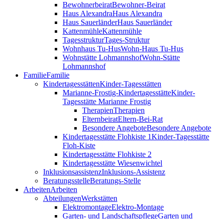
Bewohnerbeirat
Bewohner-Beirat
Haus Alexandra
Haus Alexandra
Haus Sauerländer
Haus Sauerländer
Kattenmühle
Kattenmühle
Tagesstruktur
Tages-Struktur
Wohnhaus Tu-Hus
Wohn-Haus Tu-Hus
Wohnstätte Lohmannshof
Wohn-Stätte
Lohmannshof
Familie
Familie
Kinder­tages­stätten
Kinder-Tages­stätten
Marianne-Frostig-Kindertagesstätte
Kinder-
Tagesstätte Marianne Frostig
Therapien
Therapien
Elternbeirat
Eltern-Bei-Rat
Besondere Angebote
Besondere Angebote
Kindertagesstätte Flohkiste 1
Kinder-Tagesstätte
Floh-Kiste
Kindertagesstätte Flohkiste 2
Kindertagesstätte Wiesenwichtel
Inklusionsassistenz
Inklusions-Assistenz
Beratungsstelle
Beratungs-Stelle
Arbeiten
Arbeiten
Abteilungen
Werkstätten
Elektromontage
Elektro-Montage
Garten- und Landschaftspflege
Garten und