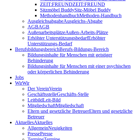
ZEIT:FREUND
ZEIT:FREUND
Sitzmöbel Buddy
Sitz-Möbel Buddy
Methodenhandbuch
Methoden-Handbuch
Ausgleichsabgabe
Ausgleichs-Abgabe
AGB
AGB
Außenarbeitsplätze
Außen-Arbeits-Plätze
Erhöhter Unterstützungsbedarf
Erhöhter
Unterstützungs-Bedarf
Berufsbildungsbereich
Berufs-Bildungs-Bereich
Bildungsinhalte für Menschen mit geistiger
Behinderung
Bildungsinhalte für Menschen mit einer psychischen
oder körperlichen Behinderung
Jobs
Wir
Wir
Der Verein
Verein
Geschäftsstelle
Geschäfts-Stelle
Leitbild
Leit-Bild
Mitgliedschaft
Mitgliedschaft
Eltern und gesetzliche Betreuer
Eltern und gesetzliche
Betreuer
Aktuelles
Aktuelles
Allgemein
Neuigkeiten
Presse
Presse
Termine
Termine