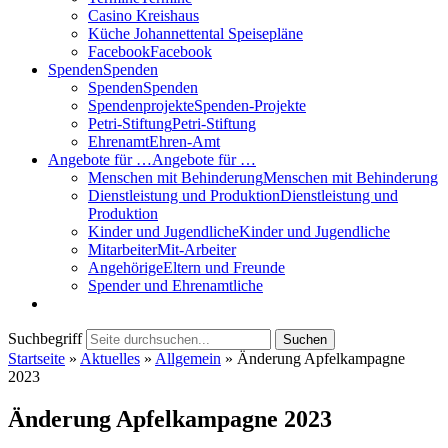
Casino Kreishaus
Küche Johannettental Speisepläne
Facebook
Facebook
Spenden
Spenden
Spenden
Spenden
Spendenprojekte
Spenden-Projekte
Petri-Stiftung
Petri-Stiftung
Ehrenamt
Ehren-Amt
Angebote für …
Angebote für …
Menschen mit Behinderung
Menschen mit Behinderung
Dienstleistung und Produktion
Dienstleistung und
Produktion
Kinder und Jugendliche
Kinder und Jugendliche
Mitarbeiter
Mit-Arbeiter
Angehörige
Eltern und Freunde
Spender und Ehrenamtliche
Suchbegriff
Suchen
Startseite
»
Aktuelles
»
Allgemein
»
Änderung Apfelkampagne
2023
Änderung Apfelkampagne 2023