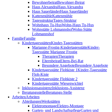
Bewohnerbeirat
Bewohner-Beirat
Haus Alexandra
Haus Alexandra
Haus Sauerländer
Haus Sauerländer
Kattenmühle
Kattenmühle
Tagesstruktur
Tages-Struktur
Wohnhaus Tu-Hus
Wohn-Haus Tu-Hus
Wohnstätte Lohmannshof
Wohn-Stätte
Lohmannshof
Familie
Familie
Kinder­tages­stätten
Kinder-Tages­stätten
Marianne-Frostig-Kindertagesstätte
Kinder-
Tagesstätte Marianne Frostig
Therapien
Therapien
Elternbeirat
Eltern-Bei-Rat
Besondere Angebote
Besondere Angebote
Kindertagesstätte Flohkiste 1
Kinder-Tagesstätte
Floh-Kiste
Kindertagesstätte Flohkiste 2
Kindertagesstätte Wiesenwichtel
Inklusionsassistenz
Inklusions-Assistenz
Beratungsstelle
Beratungs-Stelle
Arbeiten
Arbeiten
Abteilungen
Werkstätten
Elektromontage
Elektro-Montage
Garten- und Landschaftspflege
Garten und