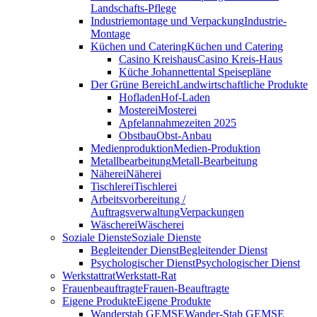
Landschafts-Pflege
Industriemontage und Verpackung
Industrie-
Montage
Küchen und Catering
Küchen und Catering
Casino Kreishaus
Casino Kreis-Haus
Küche Johannettental Speisepläne
Der Grüne Bereich
Landwirtschaftliche Produkte
Hofladen
Hof-Laden
Mosterei
Mosterei
Apfelannahmezeiten 2025
Obstbau
Obst-Anbau
Medienproduktion
Medien-Produktion
Metallbearbeitung
Metall-Bearbeitung
Näherei
Näherei
Tischlerei
Tischlerei
Arbeitsvorbereitung /
Auftragsverwaltung
Verpackungen
Wäscherei
Wäscherei
Soziale Dienste
Soziale Dienste
Begleitender Dienst
Begleitender Dienst
Psychologischer Dienst
Psychologischer Dienst
Werkstattrat
Werkstatt-Rat
Frauenbeauftragte
Frauen-Beauftragte
Eigene Produkte
Eigene Produkte
Wanderstab GEMSE
Wander-Stab GEMSE