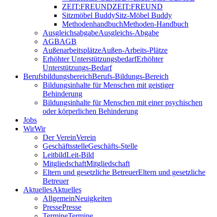
ZEIT:FREUND
ZEIT:FREUND
Sitzmöbel Buddy
Sitz-Möbel Buddy
Methodenhandbuch
Methoden-Handbuch
Ausgleichsabgabe
Ausgleichs-Abgabe
AGB
AGB
Außenarbeitsplätze
Außen-Arbeits-Plätze
Erhöhter Unterstützungsbedarf
Erhöhter
Unterstützungs-Bedarf
Berufsbildungsbereich
Berufs-Bildungs-Bereich
Bildungsinhalte für Menschen mit geistiger
Behinderung
Bildungsinhalte für Menschen mit einer psychischen
oder körperlichen Behinderung
Jobs
Wir
Wir
Der Verein
Verein
Geschäftsstelle
Geschäfts-Stelle
Leitbild
Leit-Bild
Mitgliedschaft
Mitgliedschaft
Eltern und gesetzliche Betreuer
Eltern und gesetzliche
Betreuer
Aktuelles
Aktuelles
Allgemein
Neuigkeiten
Presse
Presse
Termine
Termine