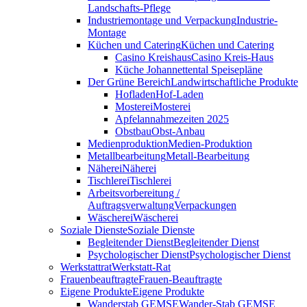
Landschafts-Pflege
Industriemontage und Verpackung
Industrie-
Montage
Küchen und Catering
Küchen und Catering
Casino Kreishaus
Casino Kreis-Haus
Küche Johannettental Speisepläne
Der Grüne Bereich
Landwirtschaftliche Produkte
Hofladen
Hof-Laden
Mosterei
Mosterei
Apfelannahmezeiten 2025
Obstbau
Obst-Anbau
Medienproduktion
Medien-Produktion
Metallbearbeitung
Metall-Bearbeitung
Näherei
Näherei
Tischlerei
Tischlerei
Arbeitsvorbereitung /
Auftragsverwaltung
Verpackungen
Wäscherei
Wäscherei
Soziale Dienste
Soziale Dienste
Begleitender Dienst
Begleitender Dienst
Psychologischer Dienst
Psychologischer Dienst
Werkstattrat
Werkstatt-Rat
Frauenbeauftragte
Frauen-Beauftragte
Eigene Produkte
Eigene Produkte
Wanderstab GEMSE
Wander-Stab GEMSE