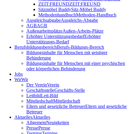
ZEIT:FREUND
ZEIT:FREUND
Sitzmöbel Buddy
Sitz-Möbel Buddy
Methodenhandbuch
Methoden-Handbuch
Ausgleichsabgabe
Ausgleichs-Abgabe
AGB
AGB
Außenarbeitsplätze
Außen-Arbeits-Plätze
Erhöhter Unterstützungsbedarf
Erhöhter
Unterstützungs-Bedarf
Berufsbildungsbereich
Berufs-Bildungs-Bereich
Bildungsinhalte für Menschen mit geistiger
Behinderung
Bildungsinhalte für Menschen mit einer psychischen
oder körperlichen Behinderung
Jobs
Wir
Wir
Der Verein
Verein
Geschäftsstelle
Geschäfts-Stelle
Leitbild
Leit-Bild
Mitgliedschaft
Mitgliedschaft
Eltern und gesetzliche Betreuer
Eltern und gesetzliche
Betreuer
Aktuelles
Aktuelles
Allgemein
Neuigkeiten
Presse
Presse
Termine
Termine