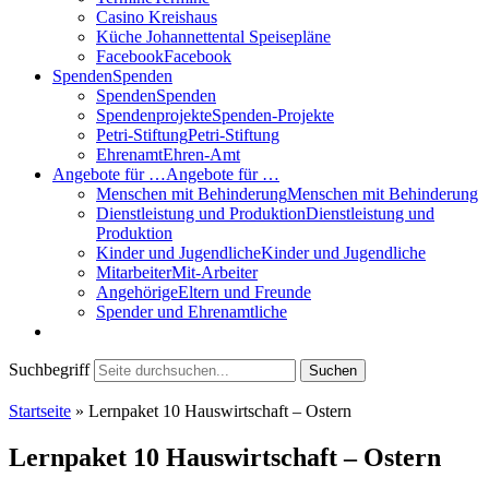
Casino Kreishaus
Küche Johannettental Speisepläne
Facebook
Facebook
Spenden
Spenden
Spenden
Spenden
Spendenprojekte
Spenden-Projekte
Petri-Stiftung
Petri-Stiftung
Ehrenamt
Ehren-Amt
Angebote für …
Angebote für …
Menschen mit Behinderung
Menschen mit Behinderung
Dienstleistung und Produktion
Dienstleistung und
Produktion
Kinder und Jugendliche
Kinder und Jugendliche
Mitarbeiter
Mit-Arbeiter
Angehörige
Eltern und Freunde
Spender und Ehrenamtliche
Suchbegriff
Suchen
Startseite
»
Lernpaket 10 Hauswirtschaft – Ostern
Lernpaket 10 Hauswirtschaft – Ostern