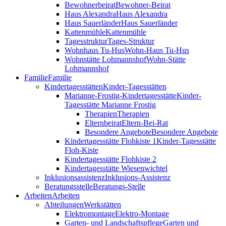
Bewohnerbeirat
Bewohner-Beirat
Haus Alexandra
Haus Alexandra
Haus Sauerländer
Haus Sauerländer
Kattenmühle
Kattenmühle
Tagesstruktur
Tages-Struktur
Wohnhaus Tu-Hus
Wohn-Haus Tu-Hus
Wohnstätte Lohmannshof
Wohn-Stätte
Lohmannshof
Familie
Familie
Kinder­tages­stätten
Kinder-Tages­stätten
Marianne-Frostig-Kindertagesstätte
Kinder-
Tagesstätte Marianne Frostig
Therapien
Therapien
Elternbeirat
Eltern-Bei-Rat
Besondere Angebote
Besondere Angebote
Kindertagesstätte Flohkiste 1
Kinder-Tagesstätte
Floh-Kiste
Kindertagesstätte Flohkiste 2
Kindertagesstätte Wiesenwichtel
Inklusionsassistenz
Inklusions-Assistenz
Beratungsstelle
Beratungs-Stelle
Arbeiten
Arbeiten
Abteilungen
Werkstätten
Elektromontage
Elektro-Montage
Garten- und Landschaftspflege
Garten und